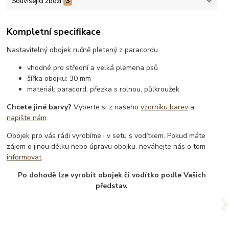
Související zboží
3
Kompletní specifikace
Nastavitelný obojek ručně pletený z paracordu
vhodné pro střední a velká plemena psů
šířka obojku: 30 mm
materiál: paracord, přezka s rolnou, půlkroužek
Chcete jiné barvy?
Vyberte si z našeho
vzorníku barev
a
napište nám
.
Obojek pro vás rádi vyrobíme i v setu s vodítkem. Pokud máte
zájem o jinou délku nebo úpravu obojku, neváhejte nás o tom
informovat
.
Po dohodě lze vyrobit obojek či vodítko podle Vašich
představ.