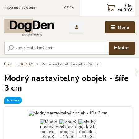
0
ks
CZK
+420 602 775 095
za
0 Kč
Menu
Hledat
Úvod
OBOJKY
Modrý nastavitelný obojek - šíře 3 cm
Modrý nastavitelný obojek - šíře
3 cm
Novinka