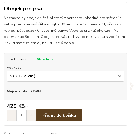
Obojek pro psa
Nastavitelný obojek ručně pletený z paracordu vhodné pro střední a
velká plemena psů šířka obojku: 30 mm materiál: paracord, přezka s
rolnou, půlkroužek Chcete jiné barvy? Vyberte si z našeho vzorníku
barev a napište nám. Obojek pro vás rádi vyrobíme i v setu s vodítkem.
Pokud máte zájem o jinou d...
celý popis
Dostupnost
Skladem
Velikost
Nejsme plátci DPH
429 Kč
/
ks
Přidat do košíku