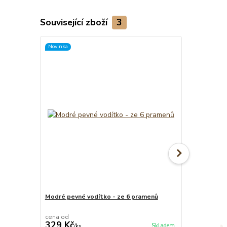
Související zboží
3
Novinka
Modré pevné vodítko - ze 6 pramenů
Psí známka -
cena od
329 Kč
39 Kč
Skladem
/
ks
/
ks