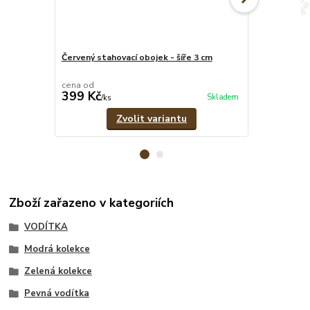
Červený stahovací obojek - šíře 3 cm
Červený set 
vodítko
cena od
cena od
399 Kč
689 Kč
Skladem
/
ks
/
set
Zvolit variantu
Zboží zařazeno v kategoriích
VODÍTKA
Modrá kolekce
Zelená kolekce
Pevná vodítka