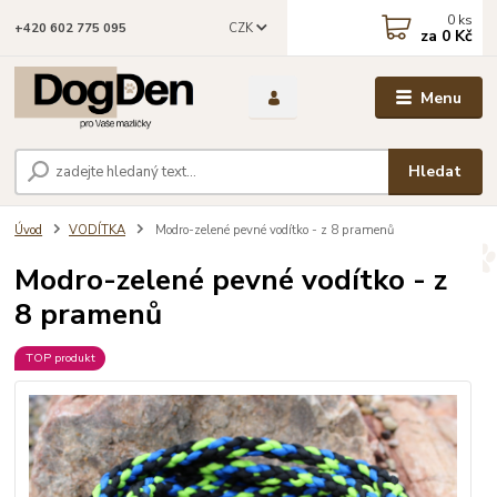
0
ks
CZK
+420 602 775 095
za
0 Kč
Menu
Hledat
Úvod
VODÍTKA
Modro-zelené pevné vodítko - z 8 pramenů
Modro-zelené pevné vodítko - z
8 pramenů
TOP produkt