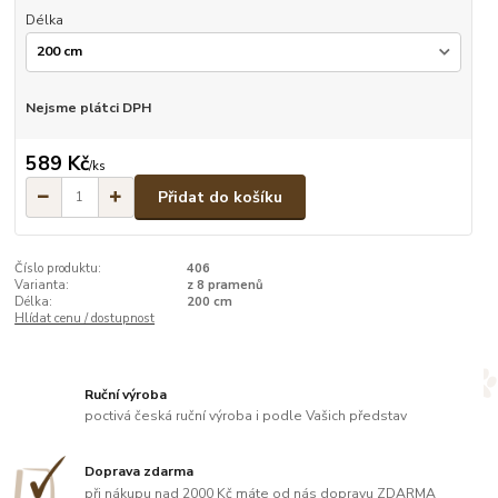
Délka
Nejsme plátci DPH
589 Kč
/
ks
Přidat do košíku
Číslo produktu:
406
Varianta:
z 8 pramenů
Délka:
200 cm
Hlídat cenu / dostupnost
Ruční výroba
poctivá česká ruční výroba i podle Vašich představ
Doprava zdarma
při nákupu nad 2000 Kč máte od nás dopravu ZDARMA