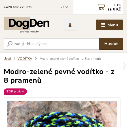
0
ks
CZK
+420 602 775 095
za
0 Kč
Menu
Hledat
Úvod
VODÍTKA
Modro-zelené pevné vodítko - z 8 pramenů
Modro-zelené pevné vodítko - z
8 pramenů
TOP produkt