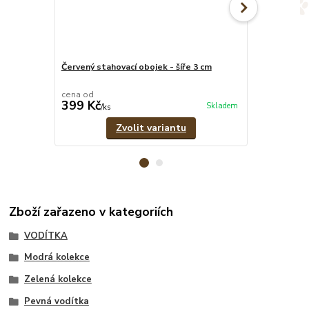
Červený stahovací obojek - šíře 3 cm
Červený set 
vodítko
cena od
cena od
399 Kč
689 Kč
Skladem
/
ks
/
set
Zvolit variantu
Zboží zařazeno v kategoriích
VODÍTKA
Modrá kolekce
Zelená kolekce
Pevná vodítka