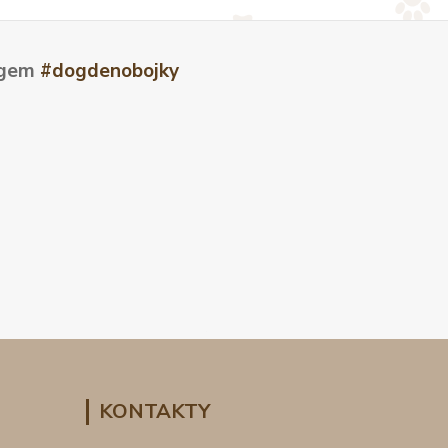
tagem
#dogdenobojky
KONTAKTY