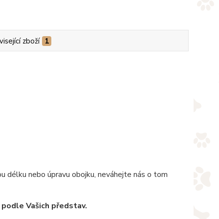
isející zboží
1
nou délku nebo úpravu obojku, neváhejte nás o tom
 podle Vašich představ.