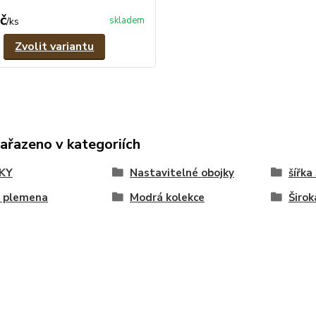
č
skladem
/
ks
Zvolit variantu
zařazeno v kategoriích
KY
Nastavitelné obojky
šířka
á plemena
Modrá kolekce
Širok