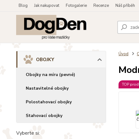
Blog
Jak nakupovat
Fotogalerie
Recenze
Náš příběh
Úvod
OBOJKY
Modr
Obojky na míru (pevné)
TOP prod
Nastavitelné obojky
Polostahovací obojky
Stahovací obojky
Vyberte si: