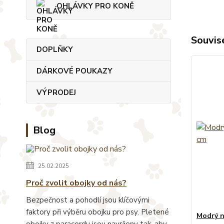
OHLÁVKY PRO KONĚ
Souvise
DOPLŇKY
DÁRKOVÉ POUKAZY
VÝPRODEJ
Blog
25.02.2025
Proč zvolit obojky od nás?
Bezpečnost a pohodlí jsou klíčovými
faktory při výběru obojku pro psy. Pletené
Modrý n
obojky z paracordu jsou navrženy tak, aby