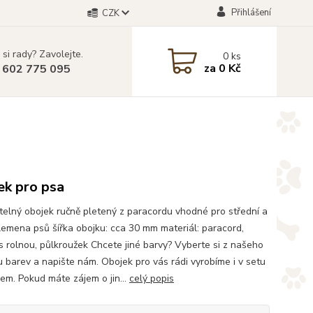
Přihlášení
CZK
 si rady? Zavolejte.
0
ks
za
0 Kč
 602 775 095
ek pro psa
telný obojek ručně pletený z paracordu vhodné pro střední a
lemena psů šířka obojku: cca 30 mm materiál: paracord,
s rolnou, půlkroužek Chcete jiné barvy? Vyberte si z našeho
u barev a napište nám. Obojek pro vás rádi vyrobíme i v setu
kem. Pokud máte zájem o jin...
celý popis