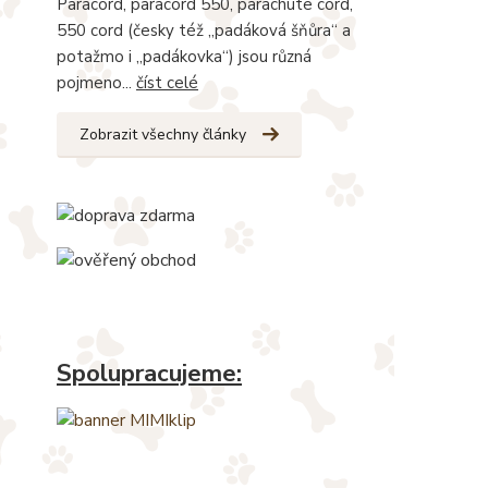
Paracord, paracord 550, parachute cord,
550 cord (česky též „padáková šňůra“ a
potažmo i „padákovka“) jsou různá
pojmeno...
číst celé
Zobrazit všechny články
Spolupracujeme: