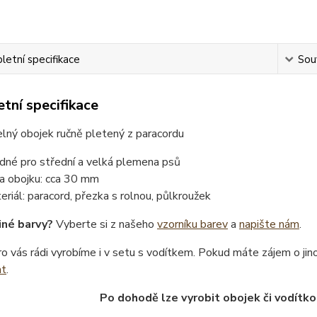
etní specifikace
Souv
tní specifikace
lný obojek ručně pletený z paracordu
dné pro střední a velká plemena psů
ka obojku: cca 30 mm
eriál: paracord, přezka s rolnou, půlkroužek
iné barvy?
Vyberte si z našeho
vzorníku barev
a
napište nám
.
o vás rádi vyrobíme i v setu s vodítkem. Pokud máte zájem o ji
at
.
Po dohodě lze vyrobit obojek či vodítko