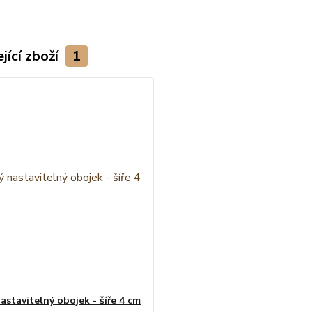
jící zboží
1
astavitelný obojek - šíře 4 cm