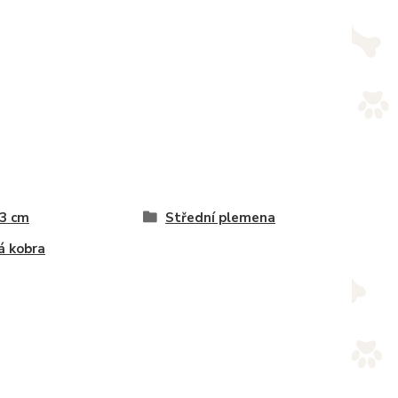
 3 cm
Střední plemena
á kobra