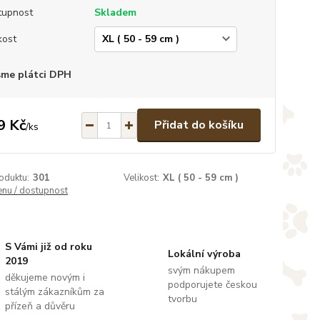
tupnost
Skladem
kost
sme plátci DPH
9 Kč
Přidat do košíku
/
ks
oduktu:
301
Velikost:
XL ( 50 - 59 cm )
enu / dostupnost
S Vámi již od roku
Lokální výroba
2019
svým nákupem
děkujeme novým i
podporujete českou
stálým zákazníkům za
tvorbu
přízeň a důvěru