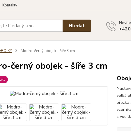
Kontakty
Nevíte
Hledat
+420
OBOJKY
Modro-černý obojek - šíře 3 cm
o-černý obojek - šíře 3 cm
Oboj
ukt
Nastavi
velká p
přezka 
vzorník
s vodít