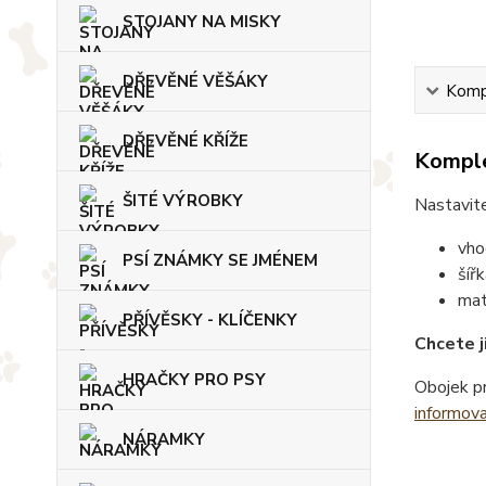
STOJANY NA MISKY
DŘEVĚNÉ VĚŠÁKY
Kompl
DŘEVĚNÉ KŘÍŽE
Komple
ŠITÉ VÝROBKY
Nastavite
vho
PSÍ ZNÁMKY SE JMÉNEM
šíř
mat
PŘÍVĚSKY - KLÍČENKY
Chcete j
HRAČKY PRO PSY
Obojek pr
informov
NÁRAMKY