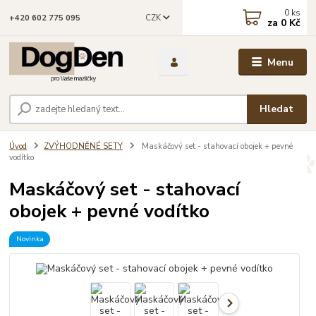
0
ks
CZK
+420 602 775 095
za
0 Kč
Menu
Hledat
Úvod
ZVÝHODNĚNÉ SETY
Maskáčový set - stahovací obojek + pevné
vodítko
Maskáčový set - stahovací
obojek + pevné vodítko
Novinka