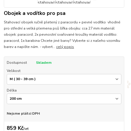
Obojek a vodítko pro psa
Stahovací obojek ručně pletený z paracordu + pevné vodítko vhodné
pro střední a velká plemena psů šířka obojku: cca 27 mm materiál
obojek: paracord, 2x pevnostní svařované kroužky materiál vodítko:
paracord, 1x karabina Chcete jiné barvy? Vyberte si z našeho vzorníku
barev a napište nám. - vybert...
celý popis
Dostupnost
Skladem
Velikost
Délka
Nejsme plátci DPH
859 Kč
/
set