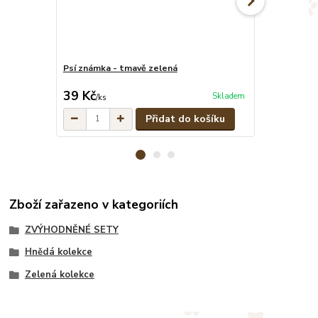
Psí známka - tmavě zelená
Maskáčové pe
cena od
39 Kč
329 Kč
Skladem
/
ks
/
ks
Přidat do košíku
Zboží zařazeno v kategoriích
ZVÝHODNĚNÉ SETY
Hnědá kolekce
Zelená kolekce