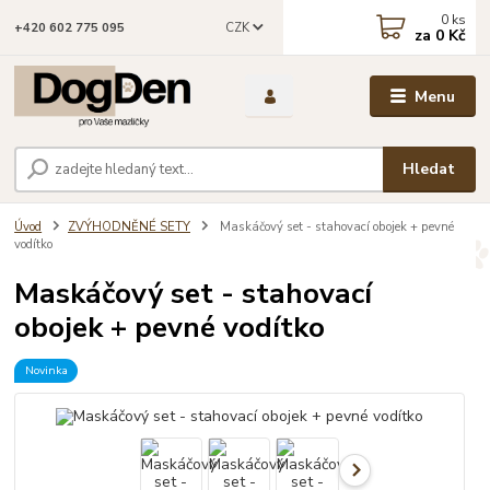
0
ks
CZK
+420 602 775 095
za
0 Kč
Menu
Hledat
Úvod
ZVÝHODNĚNÉ SETY
Maskáčový set - stahovací obojek + pevné
vodítko
Maskáčový set - stahovací
obojek + pevné vodítko
Novinka