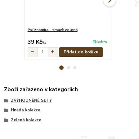
Psí známka - tmavě zelená
Maskáčové pe
cena od
39 Kč
329 Kč
Skladem
/
ks
/
ks
Přidat do košíku
Zboží zařazeno v kategoriích
ZVÝHODNĚNÉ SETY
Hnědá kolekce
Zelená kolekce