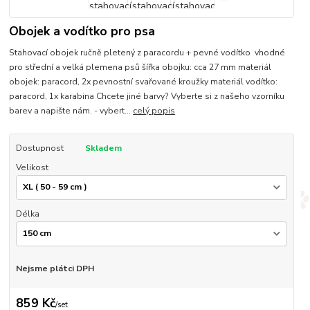
Obojek a vodítko pro psa
Stahovací obojek ručně pletený z paracordu + pevné vodítko vhodné
pro střední a velká plemena psů šířka obojku: cca 27 mm materiál
obojek: paracord, 2x pevnostní svařované kroužky materiál vodítko:
paracord, 1x karabina Chcete jiné barvy? Vyberte si z našeho vzorníku
barev a napište nám. - vybert...
celý popis
Dostupnost
Skladem
Velikost
Délka
Nejsme plátci DPH
859 Kč
/
set