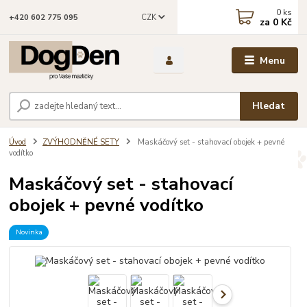
0
ks
CZK
+420 602 775 095
za
0 Kč
Menu
Hledat
Úvod
ZVÝHODNĚNÉ SETY
Maskáčový set - stahovací obojek + pevné
vodítko
Maskáčový set - stahovací
obojek + pevné vodítko
Novinka