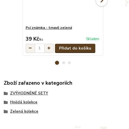
Psí známka - tmavě zelená
Maskáčové pe
cena od
39 Kč
329 Kč
Skladem
/
ks
/
ks
Přidat do košíku
Zboží zařazeno v kategoriích
ZVÝHODNĚNÉ SETY
Hnědá kolekce
Zelená kolekce