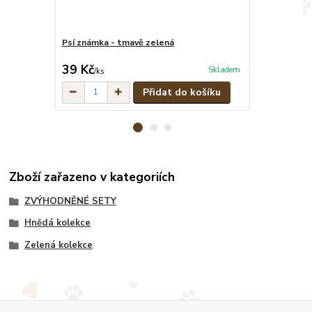
Psí známka - tmavě zelená
Maskáčové pe
cena od
39 Kč
329 Kč
Skladem
/
ks
/
ks
Přidat do košíku
Zboží zařazeno v kategoriích
ZVÝHODNĚNÉ SETY
Hnědá kolekce
Zelená kolekce