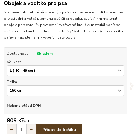
Obojek a vodítko pro psa
Stahovací obojek ručně pletený z paracordu + pevné vodítko vhodné
pro střední a velká plemena psů šířka obojku: cca 27 mm materiál
obojek: paracord, 2x pevnostní svařované kroužky materiál vodítko:
paracord, 1x karabina Chcete jiné barvy? Vyberte si z našeho vzorníku
barev a napište nám. - vybert...
celý popis
Dostupnost
Skladem
Velikost
Délka
Nejsme plátci DPH
809 Kč
/
set
Přidat do košíku