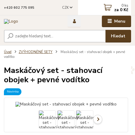
0
ks
CZK
+420 602 775 095
za
0 Kč
Menu
Hledat
Úvod
ZVÝHODNĚNÉ SETY
Maskáčový set - stahovací obojek + pevné
vodítko
Maskáčový set - stahovací
obojek + pevné vodítko
Novinka