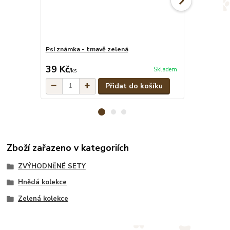
Psí známka - tmavě zelená
Maskáčové pe
cena od
39 Kč
329 Kč
Skladem
/
ks
/
ks
Přidat do košíku
Zboží zařazeno v kategoriích
ZVÝHODNĚNÉ SETY
Hnědá kolekce
Zelená kolekce