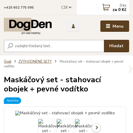
0
ks
CZK
+420 602 775 095
za
0 Kč
Menu
Hledat
Úvod
ZVÝHODNĚNÉ SETY
Maskáčový set - stahovací obojek + pevné
vodítko
Maskáčový set - stahovací
obojek + pevné vodítko
Novinka