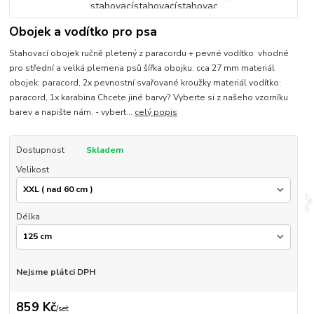
Obojek a vodítko pro psa
Stahovací obojek ručně pletený z paracordu + pevné vodítko vhodné
pro střední a velká plemena psů šířka obojku: cca 27 mm materiál
obojek: paracord, 2x pevnostní svařované kroužky materiál vodítko:
paracord, 1x karabina Chcete jiné barvy? Vyberte si z našeho vzorníku
barev a napište nám. - vybert...
celý popis
Dostupnost
Skladem
Velikost
Délka
Nejsme plátci DPH
859 Kč
/
set