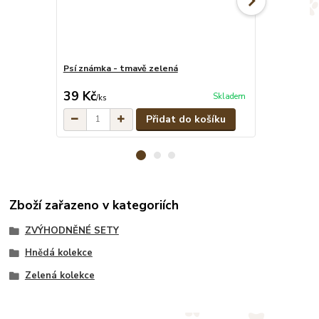
Psí známka - tmavě zelená
Maskáčové pe
cena od
39 Kč
329 Kč
Skladem
/
ks
/
ks
Přidat do košíku
Zboží zařazeno v kategoriích
ZVÝHODNĚNÉ SETY
Hnědá kolekce
Zelená kolekce