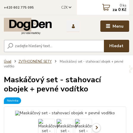
0
ks
CZK
+420 602 775 095
za
0 Kč
Menu
Hledat
Úvod
ZVÝHODNĚNÉ SETY
Maskáčový set - stahovací obojek + pevné
vodítko
Maskáčový set - stahovací
obojek + pevné vodítko
Novinka