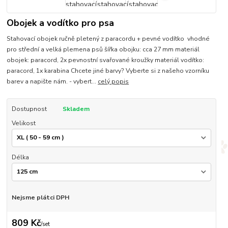
Obojek a vodítko pro psa
Stahovací obojek ručně pletený z paracordu + pevné vodítko vhodné
pro střední a velká plemena psů šířka obojku: cca 27 mm materiál
obojek: paracord, 2x pevnostní svařované kroužky materiál vodítko:
paracord, 1x karabina Chcete jiné barvy? Vyberte si z našeho vzorníku
barev a napište nám. - vybert...
celý popis
Dostupnost
Skladem
Velikost
Délka
Nejsme plátci DPH
809 Kč
/
set