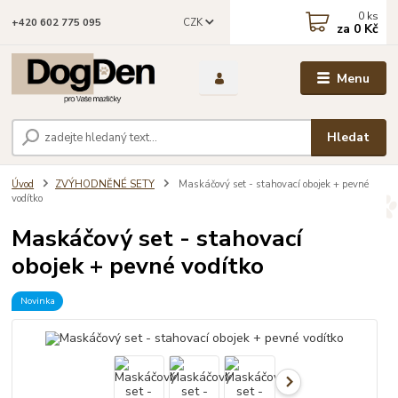
0
ks
CZK
+420 602 775 095
za
0 Kč
Menu
Hledat
Úvod
ZVÝHODNĚNÉ SETY
Maskáčový set - stahovací obojek + pevné
vodítko
Maskáčový set - stahovací
obojek + pevné vodítko
Novinka