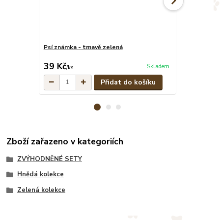
Psí známka - tmavě zelená
Maskáčové pe
cena od
39 Kč
329 Kč
Skladem
/
ks
/
ks
Přidat do košíku
Zboží zařazeno v kategoriích
ZVÝHODNĚNÉ SETY
Hnědá kolekce
Zelená kolekce