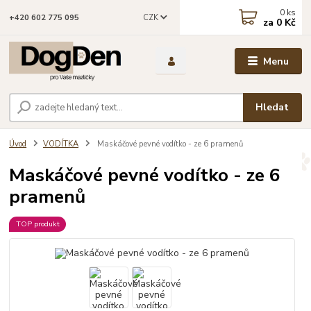
0
ks
CZK
+420 602 775 095
za
0 Kč
Menu
Hledat
Úvod
VODÍTKA
Maskáčové pevné vodítko - ze 6 pramenů
Maskáčové pevné vodítko - ze 6
pramenů
TOP produkt