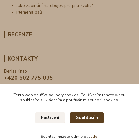
Jaké zapínání na obojek pro psa zvolit?
Plemena psů
RECENZE
KONTAKTY
Denisa Knap
+420 602 775 095
info@dogden.cz
Tento web používá soubory cookies. Používáním tohoto webu
souhlasíte s ukládáním a používáním souborů cookies.
Souhlasím
Nastavení
2024 © DogDen.cz, všechna práva vyhrazena
Souhlas můžete odmítnout
zde
.