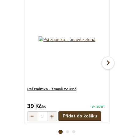
Psí známka - tmavě zelená
Maskáčový se
vodítko
cena od
39 Kč
609 Kč
Skladem
/
ks
/
set
Přidat do košíku