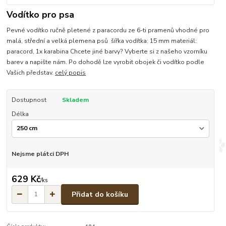
Vodítko pro psa
Pevné vodítko ručně pletené z paracordu ze 6-ti pramenů vhodné pro
malá, střední a velká plemena psů šířka vodítka: 15 mm materiál:
paracord, 1x karabina Chcete jiné barvy? Vyberte si z našeho vzorníku
barev a napište nám. Po dohodě lze vyrobit obojek či vodítko podle
Vašich představ.
celý popis
Dostupnost
Skladem
Délka
Nejsme plátci DPH
629 Kč
/
ks
Přidat do košíku