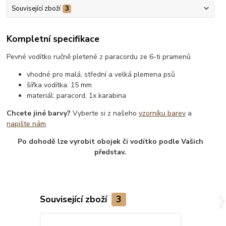
Související zboží
3
Kompletní specifikace
Pevné vodítko ručně pletené z paracordu ze 6-ti pramenů
vhodné pro malá, střední a velká plemena psů
šířka vodítka: 15 mm
materiál: paracord, 1x karabina
Chcete jiné barvy?
Vyberte si z našeho
vzorníku barev
a
napište nám
.
Po dohodě lze vyrobit obojek či vodítko podle Vašich
představ.
Související zboží
3
Novinka