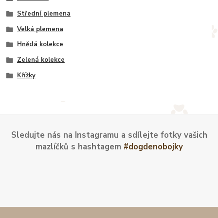
Střední plemena
Velká plemena
Hnědá kolekce
Zelená kolekce
Křížky
Sledujte nás na Instagramu a sdílejte fotky vašich
mazlíčků s hashtagem
#dogdenobojky