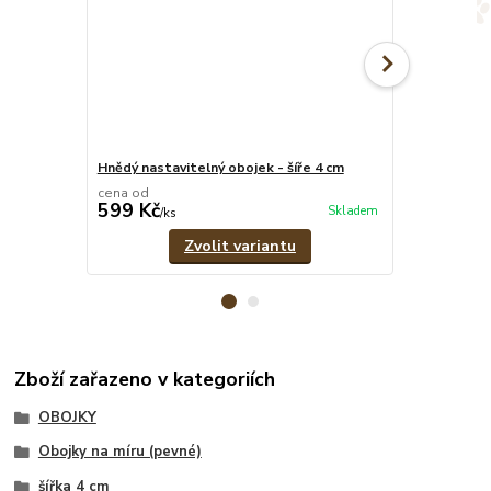
Hnědý nastavitelný obojek - šíře 4 cm
Psí známka -
cena od
599 Kč
39 Kč
Skladem
/
ks
/
ks
Zvolit variantu
Zboží zařazeno v kategoriích
OBOJKY
Obojky na míru (pevné)
šířka 4 cm