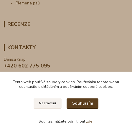
Plemena psů
RECENZE
KONTAKTY
Denisa Knap
+420 602 775 095
info@dogden.cz
Tento web používá soubory cookies. Používáním tohoto webu
souhlasíte s ukládáním a používáním souborů cookies.
Souhlasím
Nastavení
2024 © DogDen.cz, všechna práva vyhrazena
Souhlas můžete odmítnout
zde
.
Vytvořeno na
Eshop-rychle.cz