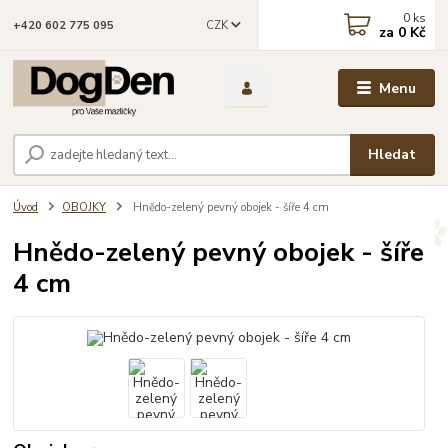
0
ks
CZK
+420 602 775 095
za
0 Kč
Menu
Hledat
Úvod
OBOJKY
Hnědo-zelený pevný obojek - šíře 4 cm
Hnědo-zelený pevný obojek - šíře
4 cm