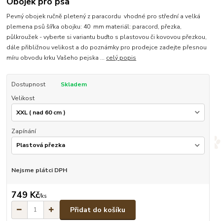
Obojek pro psa
Pevný obojek ručně pletený z paracordu vhodné pro střední a velká
plemena psů šířka obojku: 40 mm materiál: paracord, přezka,
půlkroužek - vyberte si variantu buďto s plastovou či kovovou přezkou,
dále přibližnou velikost a do poznámky pro prodejce zadejte přesnou
míru obvodu krku Vašeho pejska ...
celý popis
Dostupnost
Skladem
Velikost
Zapínání
Nejsme plátci DPH
749 Kč
/
ks
Přidat do košíku