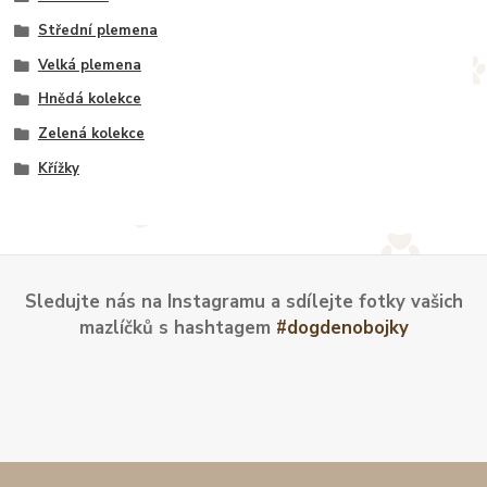
Střední plemena
Velká plemena
Hnědá kolekce
Zelená kolekce
Křížky
Sledujte nás na Instagramu a sdílejte fotky vašich
mazlíčků s hashtagem
#dogdenobojky