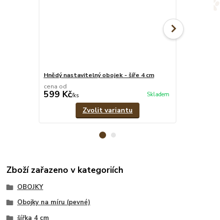
Hnědý nastavitelný obojek - šíře 4 cm
Psí známka -
cena od
599 Kč
39 Kč
Skladem
/
ks
/
ks
Zvolit variantu
Zboží zařazeno v kategoriích
OBOJKY
Obojky na míru (pevné)
šířka 4 cm