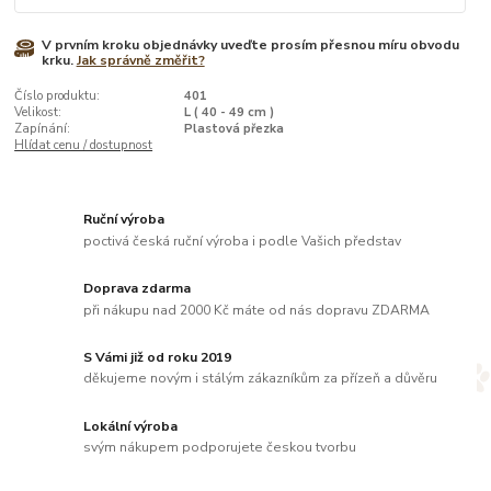
V prvním kroku objednávky uveďte prosím přesnou míru obvodu
krku.
Jak správně změřit?
Číslo produktu:
401
Velikost:
L ( 40 - 49 cm )
Zapínání:
Plastová přezka
Hlídat cenu / dostupnost
Ruční výroba
poctivá česká ruční výroba i podle Vašich představ
Doprava zdarma
při nákupu nad 2000 Kč máte od nás dopravu ZDARMA
S Vámi již od roku 2019
děkujeme novým i stálým zákazníkům za přízeň a důvěru
Lokální výroba
svým nákupem podporujete českou tvorbu