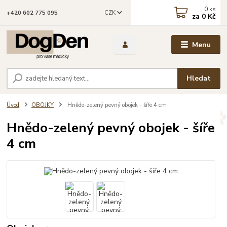
0
ks
CZK
+420 602 775 095
za
0 Kč
Menu
Hledat
Úvod
OBOJKY
Hnědo-zelený pevný obojek - šíře 4 cm
Hnědo-zelený pevný obojek - šíře
4 cm