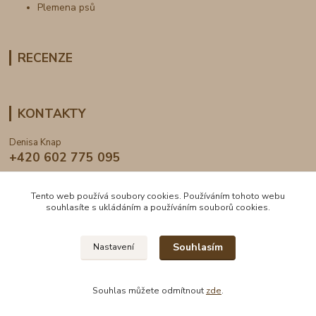
Plemena psů
RECENZE
KONTAKTY
Denisa Knap
+420 602 775 095
info@dogden.cz
Tento web používá soubory cookies. Používáním tohoto webu
souhlasíte s ukládáním a používáním souborů cookies.
Souhlasím
Nastavení
2024 © DogDen.cz, všechna práva vyhrazena
Souhlas můžete odmítnout
zde
.
Vytvořeno na
Eshop-rychle.cz