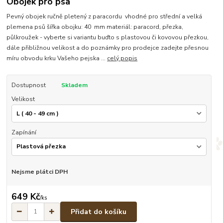
Obojek pro psa
Pevný obojek ručně pletený z paracordu vhodné pro střední a velká
plemena psů šířka obojku: 40 mm materiál: paracord, přezka,
půlkroužek - vyberte si variantu buďto s plastovou či kovovou přezkou,
dále přibližnou velikost a do poznámky pro prodejce zadejte přesnou
míru obvodu krku Vašeho pejska ...
celý popis
Dostupnost
Skladem
Velikost
Zapínání
Nejsme plátci DPH
649 Kč
/
ks
Přidat do košíku