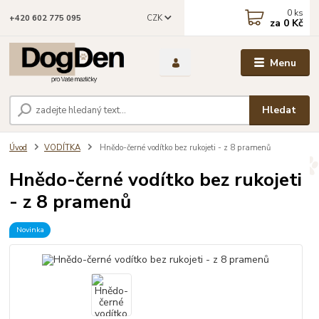
0
ks
CZK
+420 602 775 095
za
0 Kč
Menu
Hledat
Úvod
VODÍTKA
Hnědo-černé vodítko bez rukojeti - z 8 pramenů
Hnědo-černé vodítko bez rukojeti
- z 8 pramenů
Novinka