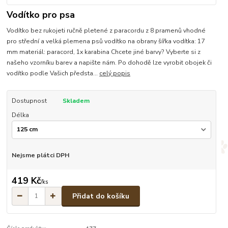
Vodítko pro psa
Vodítko bez rukojeti ručně pletené z paracordu z 8 pramenů vhodné
pro střední a velká plemena psů vodítko na obrany šířka vodítka: 17
mm materiál: paracord, 1x karabina Chcete jiné barvy? Vyberte si z
našeho vzorníku barev a napište nám. Po dohodě lze vyrobit obojek či
vodítko podle Vašich předsta...
celý popis
Dostupnost
Skladem
Délka
Nejsme plátci DPH
419 Kč
/
ks
Přidat do košíku