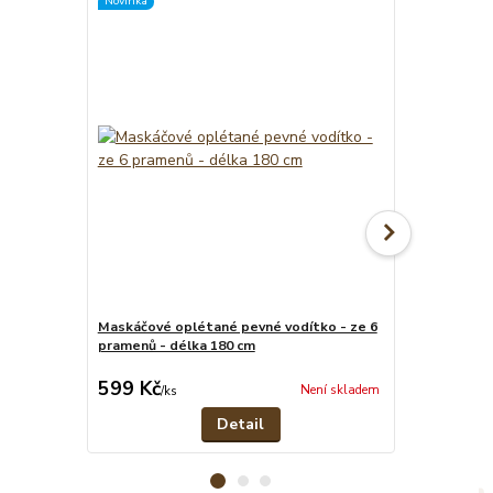
Novinka
TOP produkt
Maskáčové oplétané pevné vodítko - ze 6
Hnědý nastavi
pramenů - délka 180 cm
cena od
599 Kč
599 Kč
Není skladem
/
ks
/
ks
Detail