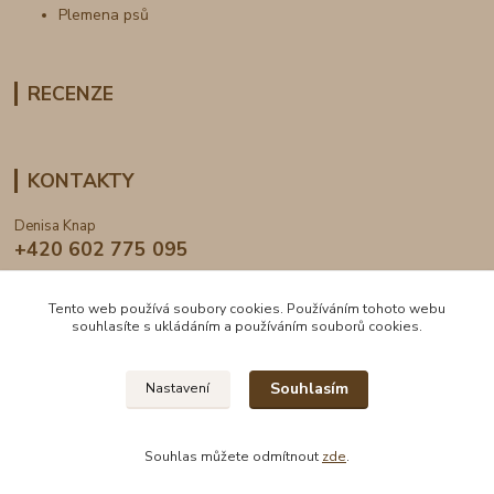
Plemena psů
RECENZE
KONTAKTY
Denisa Knap
+420 602 775 095
info@dogden.cz
Tento web používá soubory cookies. Používáním tohoto webu
souhlasíte s ukládáním a používáním souborů cookies.
Souhlasím
Nastavení
2024 © DogDen.cz, všechna práva vyhrazena
Souhlas můžete odmítnout
zde
.
Vytvořeno na
Eshop-rychle.cz