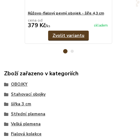
Růžovo-fialový pevný obojek - šíře 4,3 cm
Fialový pevný
cena od
cena od
379 Kč
349 Kč
skladem
/
ks
/
ks
Zvolit variantu
Zboží zařazeno v kategoriích
OBOJKY
Stahovací obojky
šířka 3 cm
Střední plemena
Velká plemena
Fialová kolekce