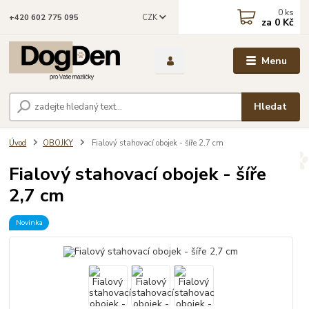
0
ks
CZK
+420 602 775 095
za
0 Kč
Menu
Hledat
Úvod
OBOJKY
Fialový stahovací obojek - šíře 2,7 cm
Fialový stahovací obojek - šíře
2,7 cm
Novinka