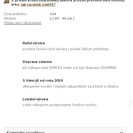
V prvním kroku objednávky uveďte prosím přesnou míru obvodu
krku.
Jak správně změřit?
Číslo produktu:
424
Velikost:
L ( 40 - 49 cm )
Hlídat cenu / dostupnost
Ruční výroba
poctivá česká ruční výroba i podle Vašich představ
Doprava zdarma
při nákupu nad 2000 Kč máte od nás dopravu ZDARMA
S Vámi již od roku 2019
děkujeme novým i stálým zákazníkům za přízeň a důvěru
Lokální výroba
svým nákupem podporujete českou tvorbu
Kompletní specifikace