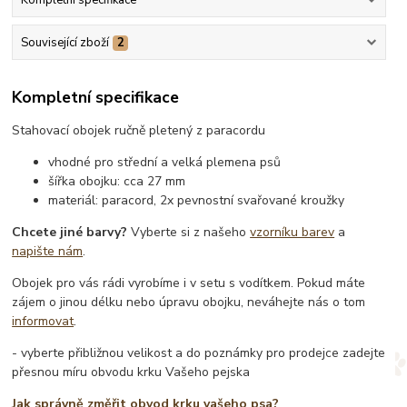
Související zboží
2
Kompletní specifikace
Stahovací obojek ručně pletený z paracordu
vhodné pro střední a velká plemena psů
šířka obojku: cca 27 mm
materiál: paracord, 2x pevnostní svařované kroužky
Chcete jiné barvy?
Vyberte si z našeho
vzorníku barev
a
napište nám
.
Obojek pro vás rádi vyrobíme i v setu s vodítkem. Pokud máte
zájem o jinou délku nebo úpravu obojku, neváhejte nás o tom
informovat
.
- vyberte přibližnou velikost a do poznámky pro prodejce zadejte
přesnou míru obvodu krku Vašeho pejska
Jak správně změřit obvod krku vašeho psa?