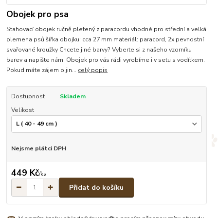
Obojek pro psa
Stahovací obojek ručně pletený z paracordu vhodné pro střední a velká
plemena psů šířka obojku: cca 27 mm materiál: paracord, 2x pevnostní
svařované kroužky Chcete jiné barvy? Vyberte si z našeho vzorníku
barev a napište nám. Obojek pro vás rádi vyrobíme i v setu s vodítkem.
Pokud máte zájem o jin...
celý popis
Dostupnost
Skladem
Velikost
Nejsme plátci DPH
449 Kč
/
ks
Přidat do košíku