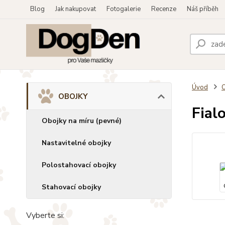
Blog
Jak nakupovat
Fotogalerie
Recenze
Náš příběh
Úvod
OBOJKY
Fial
Obojky na míru (pevné)
Nastavitelné obojky
Polostahovací obojky
Stahovací obojky
Vyberte si: