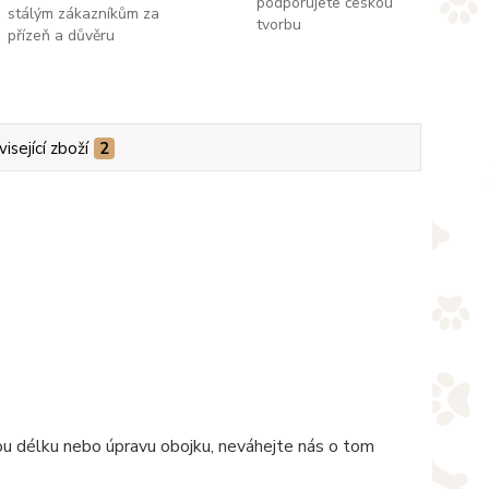
podporujete českou
stálým zákazníkům za
tvorbu
přízeň a důvěru
isející zboží
2
nou délku nebo úpravu obojku, neváhejte nás o tom