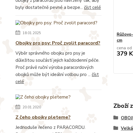
obojky z paracordu jsou navrženy tak, aby
byly dostatečně pevné a bezpe...
číst celé
18.01.2025
Růžovo-f
cm
Obojky pro psy: Proč zvolit paracord?
cena od
379 K
Výběr správného obojku pro psy je
důležitou součástí jejich každodenní péče.
Proč právě ruční výroba paracordových
obojků může být ideální volbou pro ...
číst
celé
Zboží 
20.01.2020
Z čeho obojky pleteme?
OBOJ
Jednoduše řečeno z PARACORDU.
Velk