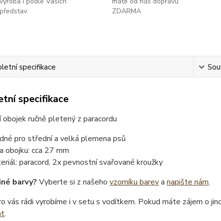
výroba i podle Vašich
máte od nás dopravu
představ
ZDARMA
etní specifikace
Souv
tní specifikace
 obojek ručně pletený z paracordu
dné pro střední a velká plemena psů
ka obojku: cca 27 mm
eriál: paracord, 2x pevnostní svařované kroužky
iné barvy?
Vyberte si z našeho
vzorníku barev
a
napište nám
.
o vás rádi vyrobíme i v setu s vodítkem. Pokud máte zájem o ji
at
.