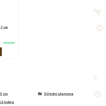
,7 cm
skladem
 3 cm
Střední plemena
tá kobra