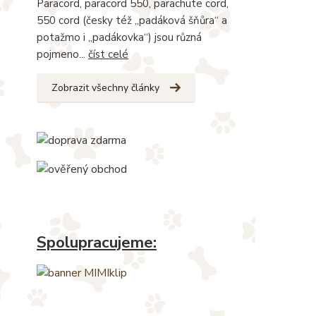
Paracord, paracord 550, parachute cord,
550 cord (česky též „padáková šňůra“ a
potažmo i „padákovka“) jsou různá
pojmeno...
číst celé
Zobrazit všechny články
Spolupracujeme: