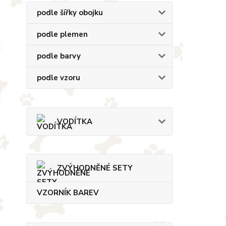
podle šířky obojku
podle plemen
podle barvy
podle vzoru
VODÍTKA
ZVÝHODNĚNÉ SETY
VZORNÍK BAREV