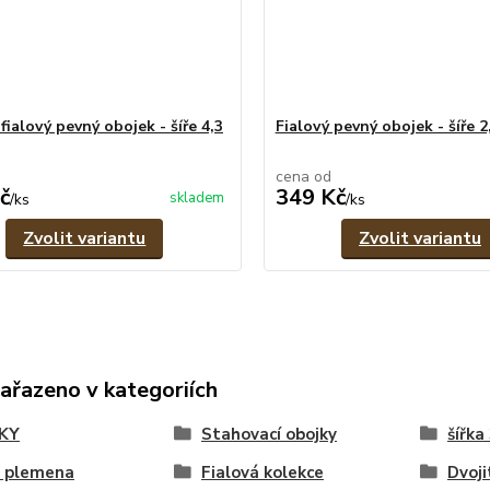
ialový pevný obojek - šíře 4,3
Fialový pevný obojek - šíře 2
cena od
č
349 Kč
skladem
/
ks
/
ks
Zvolit variantu
Zvolit variantu
zařazeno v kategoriích
KY
Stahovací obojky
šířka
á plemena
Fialová kolekce
Dvoji