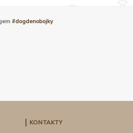
tagem
#dogdenobojky
KONTAKTY