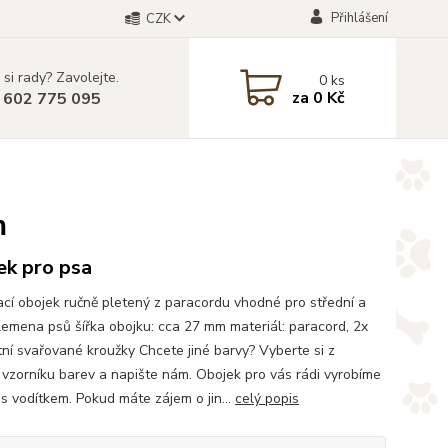
Přihlášení
CZK
 si rady? Zavolejte.
0
ks
za
0 Kč
 602 775 095
m
ek pro psa
cí obojek ručně pletený z paracordu vhodné pro střední a
lemena psů šířka obojku: cca 27 mm materiál: paracord, 2x
ní svařované kroužky Chcete jiné barvy? Vyberte si z
vzorníku barev a napište nám. Obojek pro vás rádi vyrobíme
u s vodítkem. Pokud máte zájem o jin...
celý popis