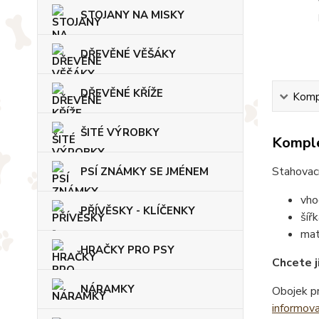
STOJANY NA MISKY
DŘEVĚNÉ VĚŠÁKY
DŘEVĚNÉ KŘÍŽE
Kompl
ŠITÉ VÝROBKY
Komple
Stahovací
PSÍ ZNÁMKY SE JMÉNEM
vho
PŘÍVĚSKY - KLÍČENKY
šíř
mat
HRAČKY PRO PSY
Chcete j
NÁRAMKY
Obojek pr
informov