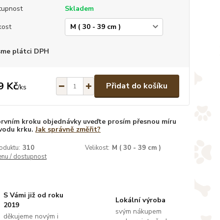
tupnost
Skladem
kost
sme plátci DPH
9 Kč
Přidat do košíku
/
ks
prvním kroku objednávky uveďte prosím přesnou míru
vodu krku.
Jak správně změřit?
oduktu:
310
Velikost:
M ( 30 - 39 cm )
enu / dostupnost
S Vámi již od roku
Lokální výroba
2019
svým nákupem
děkujeme novým i