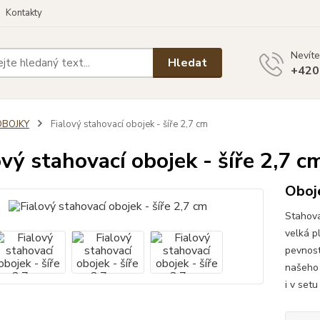
Kontakty
Nevíte
Hledat
+420
OBOJKY
Fialový stahovací obojek - šíře 2,7 cm
ový stahovací obojek - šíře 2,7 c
Oboj
Stahova
velká p
pevnost
našeho 
i v set