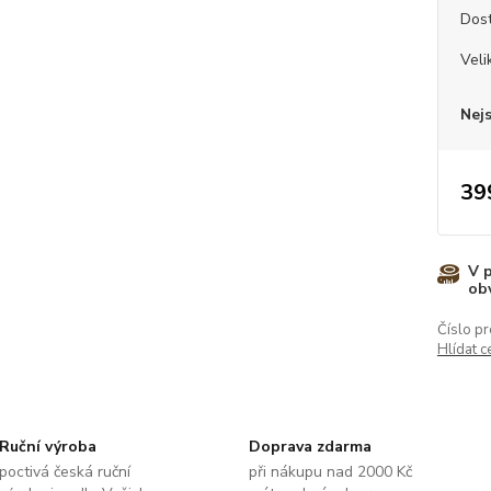
Dos
Veli
Nej
39
V 
ob
Číslo pr
Hlídat c
Ruční výroba
Doprava zdarma
poctivá česká ruční
při nákupu nad 2000 Kč