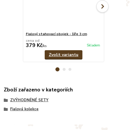
Fialový stahovací obojek - šíře 3 cm
Fialové pevn
cena od
cena od
379 Kč
329 Kč
Skladem
/
ks
/
ks
Zvolit variantu
Zboží zařazeno v kategoriích
ZVÝHODNĚNÉ SETY
Fialová kolekce