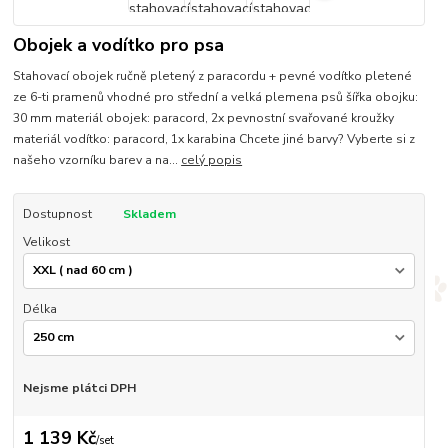
Obojek a vodítko pro psa
Stahovací obojek ručně pletený z paracordu + pevné vodítko pletené
ze 6-ti pramenů vhodné pro střední a velká plemena psů šířka obojku:
30 mm materiál obojek: paracord, 2x pevnostní svařované kroužky
materiál vodítko: paracord, 1x karabina Chcete jiné barvy? Vyberte si z
našeho vzorníku barev a na...
celý popis
Dostupnost
Skladem
Velikost
Délka
Nejsme plátci DPH
1 139 Kč
/
set