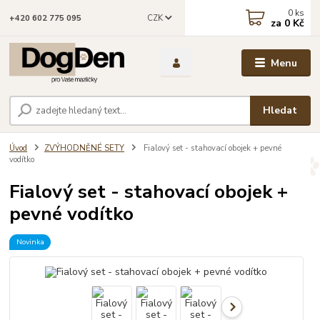
0
ks
CZK
+420 602 775 095
za
0 Kč
Menu
Hledat
Úvod
ZVÝHODNĚNÉ SETY
Fialový set - stahovací obojek + pevné
vodítko
Fialový set - stahovací obojek +
pevné vodítko
Novinka