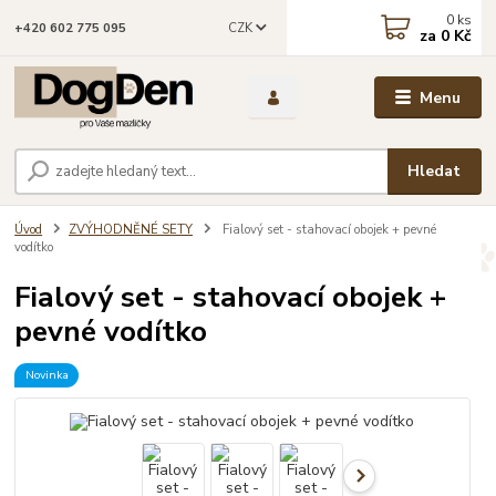
0
ks
CZK
+420 602 775 095
za
0 Kč
Menu
Hledat
Úvod
ZVÝHODNĚNÉ SETY
Fialový set - stahovací obojek + pevné
vodítko
Fialový set - stahovací obojek +
pevné vodítko
Novinka