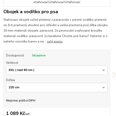
Obojek a vodítko pro psa
Stahovací obojek ručně pletený z paracordu + pevné vodítko pletené
ze 6-ti pramenů vhodné pro střední a velká plemena psů šířka obojku:
30 mm materiál obojek: paracord, 2x pevnostní svařované kroužky
materiál vodítko: paracord, 1x karabina Chcete jiné barvy? Vyberte si z
našeho vzorníku barev a na...
celý popis
Dostupnost
Skladem
Velikost
Délka
Nejsme plátci DPH
1 089 Kč
/
set