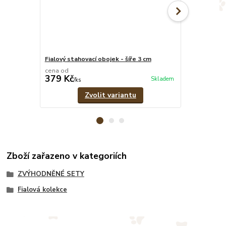
Fialový stahovací obojek - šíře 3 cm
Fialové pevn
cena od
cena od
379 Kč
329 Kč
Skladem
/
ks
/
ks
Zvolit variantu
Zboží zařazeno v kategoriích
ZVÝHODNĚNÉ SETY
Fialová kolekce