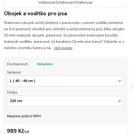
Obojek a vodítko pro psa
Stahovací obojek ručně pletený z paracordu + pevné vodítko pletené
ze 6-ti pramenů vhodné pro střední a velká plemena psů šířka obojku:
30 mm materiál obojek: paracord, 2x pevnostní svařované kroužky
materiál vodítko: paracord, 1x karabina Chcete jiné barvy? Vyberte si z
našeho vzorníku barev a na...
celý popis
Dostupnost
Skladem
Velikost
Délka
Nejsme plátci DPH
989 Kč
/
set