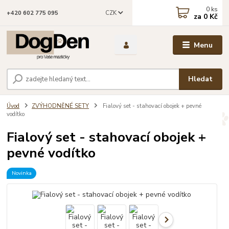
0
ks
CZK
+420 602 775 095
za
0 Kč
Menu
Hledat
Úvod
ZVÝHODNĚNÉ SETY
Fialový set - stahovací obojek + pevné
vodítko
Fialový set - stahovací obojek +
pevné vodítko
Novinka