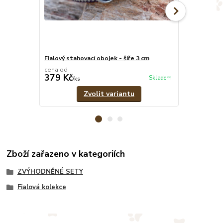
Fialový stahovací obojek - šíře 3 cm
Fialové pevn
cena od
cena od
379 Kč
329 Kč
Skladem
/
ks
/
ks
Zvolit variantu
Zboží zařazeno v kategoriích
ZVÝHODNĚNÉ SETY
Fialová kolekce