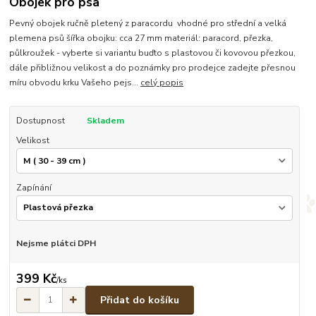
Obojek pro psa
Pevný obojek ručně pletený z paracordu vhodné pro střední a velká
plemena psů šířka obojku: cca 27 mm materiál: paracord, přezka,
půlkroužek - vyberte si variantu buďto s plastovou či kovovou přezkou,
dále přibližnou velikost a do poznámky pro prodejce zadejte přesnou
míru obvodu krku Vašeho pejs...
celý popis
Dostupnost
Skladem
Velikost
Zapínání
Nejsme plátci DPH
399 Kč
/
ks
Přidat do košíku