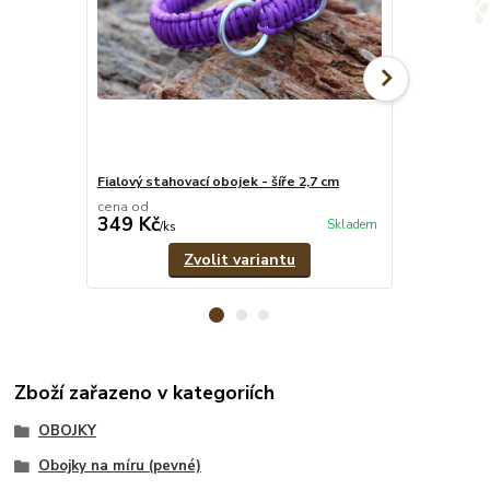
Fialový stahovací obojek - šíře 2,7 cm
Zeleno-fialov
cena od
cena od
349 Kč
379 Kč
Skladem
/
ks
/
ks
Zvolit variantu
Zboží zařazeno v kategoriích
OBOJKY
Obojky na míru (pevné)