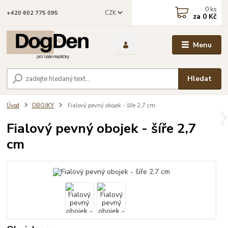
0
ks
CZK
+420 602 775 095
za
0 Kč
Menu
Hledat
Úvod
OBOJKY
Fialový pevný obojek - šíře 2,7 cm
Fialový pevný obojek - šíře 2,7
cm