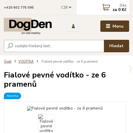
0
ks
CZK
+420 602 775 095
za
0 Kč
Menu
Hledat
Úvod
VODÍTKA
Fialové pevné vodítko - ze 6 pramenů
Fialové pevné vodítko - ze 6
pramenů
Novinka