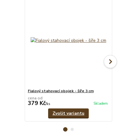
Fialový stahovací obojek - šíře 3 cm
Psí známka - 
cena od
379 Kč
39 Kč
Skladem
/
ks
/
ks
Zvolit variantu