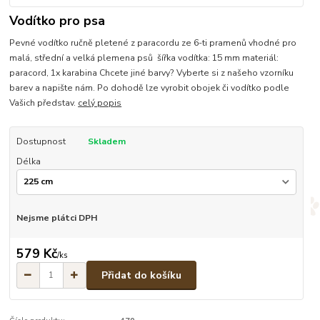
Vodítko pro psa
Pevné vodítko ručně pletené z paracordu ze 6-ti pramenů vhodné pro
malá, střední a velká plemena psů šířka vodítka: 15 mm materiál:
paracord, 1x karabina Chcete jiné barvy? Vyberte si z našeho vzorníku
barev a napište nám. Po dohodě lze vyrobit obojek či vodítko podle
Vašich představ.
celý popis
Dostupnost
Skladem
Délka
Nejsme plátci DPH
579 Kč
/
ks
Přidat do košíku