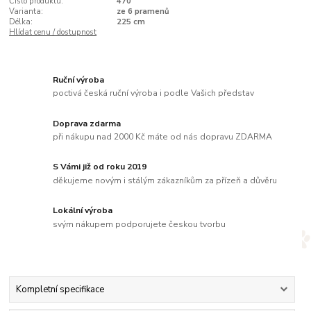
Číslo produktu:
470
Varianta:
ze 6 pramenů
Délka:
225 cm
Hlídat cenu / dostupnost
Ruční výroba
poctivá česká ruční výroba i podle Vašich představ
Doprava zdarma
při nákupu nad 2000 Kč máte od nás dopravu ZDARMA
S Vámi již od roku 2019
děkujeme novým i stálým zákazníkům za přízeň a důvěru
Lokální výroba
svým nákupem podporujete českou tvorbu
Kompletní specifikace