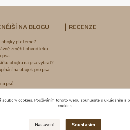
NĚJŠÍ NA BLOGU
RECENZE
o obojky pleteme?
rávně změřit obvod krku
o psa
šířku obojku na psa vybrat?
apínání na obojek pro psa
?
na psů
 soubory cookies. Používáním tohoto webu souhlasíte s ukládáním a 
cookies.
Souhlasím
Nastavení