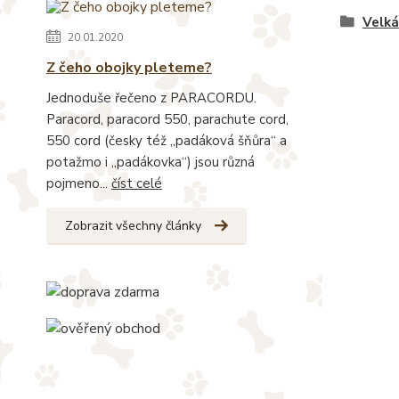
Velk
20.01.2020
Z čeho obojky pleteme?
Jednoduše řečeno z PARACORDU.
Paracord, paracord 550, parachute cord,
550 cord (česky též „padáková šňůra“ a
potažmo i „padákovka“) jsou různá
pojmeno...
číst celé
Zobrazit všechny články