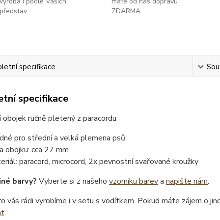
výroba i podle Vašich
máte od nás dopravu
představ
ZDARMA
etní specifikace
Souv
tní specifikace
 obojek ručně pletený z paracordu
dné pro střední a velká plemena psů
ka obojku: cca 27 mm
eriál: paracord, microcord, 2x pevnostní svařované kroužky
iné barvy?
Vyberte si z našeho
vzorníku barev
a
napište nám
.
o vás rádi vyrobíme i v setu s vodítkem. Pokud máte zájem o ji
at
.