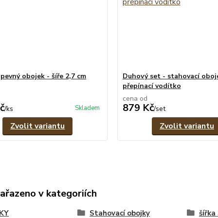
pevný obojek - šíře 2,7 cm
Duhový set - stahovací oboj
přepínací vodítko
cena od
č
879 Kč
Skladem
/
ks
/
set
Zvolit variantu
Zvolit variantu
zařazeno v kategoriích
KY
Stahovací obojky
šířka