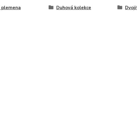
á plemena
Duhová kolekce
Dvoji