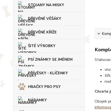
STOJANY NA MISKY
DŘEVĚNÉ VĚŠÁKY
DŘEVĚNÉ KŘÍŽE
Kompl
ŠITÉ VÝROBKY
Komple
Stahovací
PSÍ ZNÁMKY SE JMÉNEM
vho
PŘÍVĚSKY - KLÍČENKY
šíř
mat
HRAČKY PRO PSY
Chcete j
NÁRAMKY
Obojek pr
informov