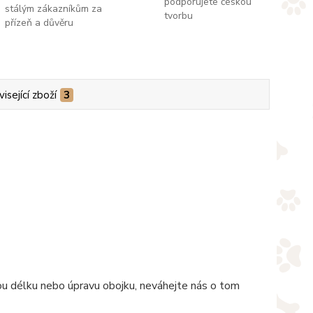
podporujete českou
stálým zákazníkům za
tvorbu
přízeň a důvěru
isející zboží
3
nou délku nebo úpravu obojku, neváhejte nás o tom