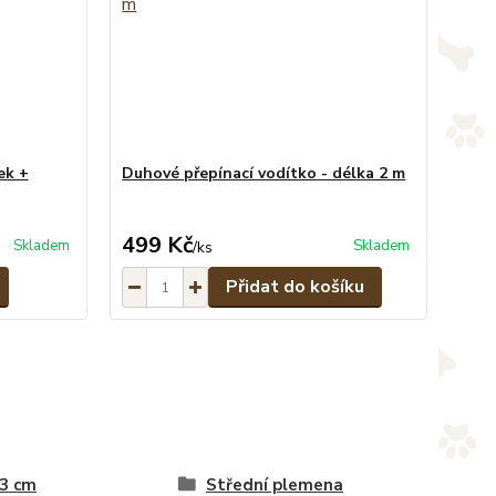
ek +
Duhové přepínací vodítko - délka 2 m
499 Kč
Skladem
Skladem
/
ks
Přidat do košíku
 3 cm
Střední plemena