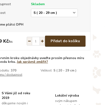
tupnost
Skladem
kost
sme plátci DPH
9 Kč
Přidat do košíku
/
ks
prvním kroku objednávky uveďte prosím přesnou míru
vodu krku.
Jak správně změřit?
oduktu:
370
Velikost:
S ( 20 - 29 cm )
enu / dostupnost
S Vámi již od roku
Lokální výroba
2019
svým nákupem
děkujeme novým i