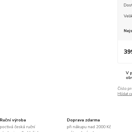
Dos
Veli
Nej
39
V 
ob
Číslo pr
Hlídat c
Ruční výroba
Doprava zdarma
poctivá česká ruční
při nákupu nad 2000 Kč