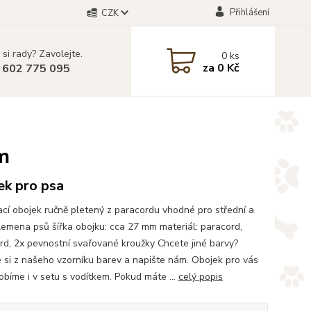
Přihlášení
CZK
 si rady? Zavolejte.
0
ks
za
0 Kč
 602 775 095
m
ek pro psa
cí obojek ručně pletený z paracordu vhodné pro střední a
lemena psů šířka obojku: cca 27 mm materiál: paracord,
rd, 2x pevnostní svařované kroužky Chcete jiné barvy?
 si z našeho vzorníku barev a napište nám. Obojek pro vás
robíme i v setu s vodítkem. Pokud máte ...
celý popis