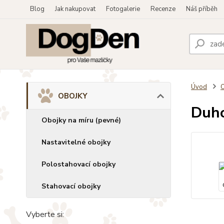
Blog
Jak nakupovat
Fotogalerie
Recenze
Náš příběh
Úvod
OBOJKY
Duho
Obojky na míru (pevné)
Nastavitelné obojky
Polostahovací obojky
Stahovací obojky
Vyberte si: