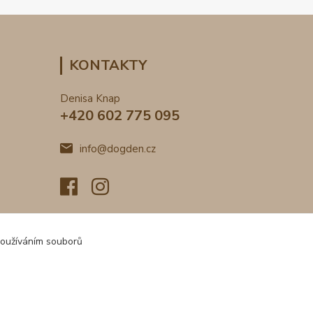
KONTAKTY
Denisa Knap
+420 602 775 095
info@dogden.cz
používáním souborů