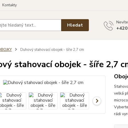
Kontakty
Nevíte
Hledat
+420
OBOJKY
Duhový stahovací obojek - šíře 2,7 cm
vý stahovací obojek - šíře 2,7 c
Oboj
Stahova
velká p
microco
Vyberte
rádi vy