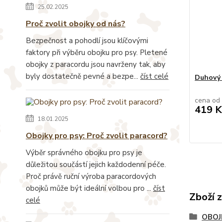
25.02.2025
Proč zvolit obojky od nás?
Bezpečnost a pohodlí jsou klíčovými
faktory při výběru obojku pro psy. Pletené
obojky z paracordu jsou navrženy tak, aby
byly dostatečně pevné a bezpe...
číst celé
Duhový 
cena od
419 K
18.01.2025
Obojky pro psy: Proč zvolit paracord?
Výběr správného obojku pro psy je
důležitou součástí jejich každodenní péče.
Proč právě ruční výroba paracordových
obojků může být ideální volbou pro ...
číst
Zboží 
celé
OBOJ