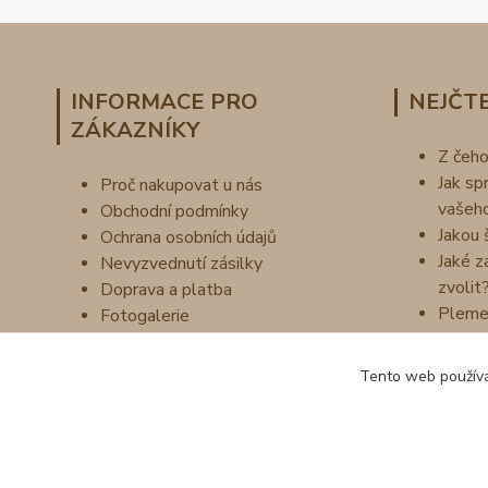
INFORMACE PRO
NEJČTE
ZÁKAZNÍKY
Z čeh
Jak sp
Proč nakupovat u nás
vašeh
Obchodní podmínky
Jakou 
Ochrana osobních údajů
Jaké z
Nevyzvednutí zásilky
zvolit
Doprava a platba
Pleme
Fotogalerie
Náš příběh
Vzorník barev
Tento web používá
Kontakty