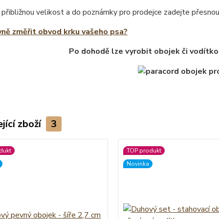
 přibližnou velikost a do poznámky pro prodejce zadejte přesno
vně změřit obvod krku vašeho psa?
Po dohodě lze vyrobit obojek či vodítko
jící zboží
3
dukt
TOP produkt
Novinka