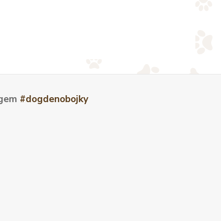
tagem
#dogdenobojky