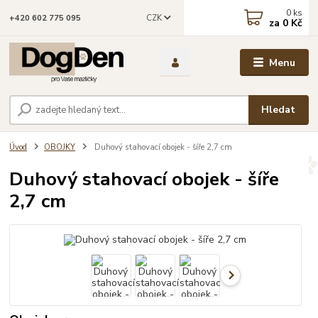
0
ks
CZK
+420 602 775 095
za
0 Kč
Menu
Hledat
Úvod
OBOJKY
Duhový stahovací obojek - šíře 2,7 cm
Duhový stahovací obojek - šíře
2,7 cm