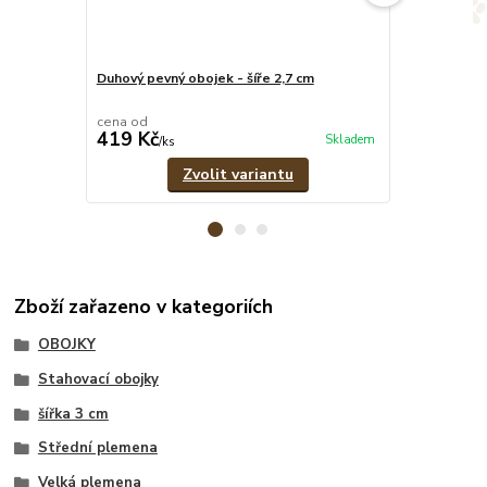
Duhový pevný obojek - šíře 2,7 cm
Duhový set -
vodítko
cena od
cena od
419 Kč
879 Kč
Skladem
/
ks
/
set
Zvolit variantu
Zboží zařazeno v kategoriích
OBOJKY
Stahovací obojky
šířka 3 cm
Střední plemena
Velká plemena