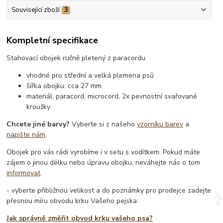
Související zboží
3
Kompletní specifikace
Stahovací obojek ručně pletený z paracordu
vhodné pro střední a velká plemena psů
šířka obojku: cca 27 mm
materiál: paracord, microcord, 2x pevnostní svařované
kroužky
Chcete jiné barvy?
Vyberte si z našeho
vzorníku barev
a
napište nám
.
Obojek pro vás rádi vyrobíme i v setu s vodítkem. Pokud máte
zájem o jinou délku nebo úpravu obojku, neváhejte nás o tom
informovat
.
- vyberte přibližnou velikost a do poznámky pro prodejce zadejte
přesnou míru obvodu krku Vašeho pejska
Jak správně změřit obvod krku vašeho psa?