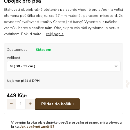
Obojek pro psa
Stahovací obojek ručně pletený z paracordu vhodné pro střední a velká
plemena psů šířka obojku: cca 27 mm materiál: paracord, microcord, 2x
pevnostní svařované kroužky Chcete jiné barvy? Vyberte si z našeho
vzorníku barev a napište nám. Obojek pro vás rádi vyrobíme i v setu s
vodítkem. Pokud máte ...
celý popis
Dostupnost
Skladem
Velikost
Nejsme plátci DPH
449 Kč
/
ks
Přidat do košíku
V prvním kroku objednávky uveďte prosím přesnou míru obvodu
krku.
Jak správně změřit?