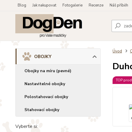
Blog
Jak nakupovat
Fotogalerie
Recenze
Náš příběh
Úvod
OBOJKY
Duho
Obojky na míru (pevné)
TOP prod
Nastavitelné obojky
Polostahovací obojky
Stahovací obojky
Vyberte si: