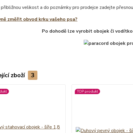
 přibližnou velikost a do poznámky pro prodejce zadejte přesno
vně změřit obvod krku vašeho psa?
Po dohodě lze vyrobit obojek či vodítko
jící zboží
3
dukt
TOP produkt