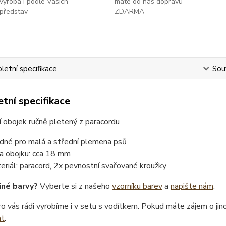
výroba i podle Vašich
máte od nás dopravu
představ
ZDARMA
etní specifikace
Souv
tní specifikace
 obojek ručně pletený z paracordu
dné pro malá a střední plemena psů
ka obojku: cca 18 mm
eriál: paracord, 2x pevnostní svařované kroužky
iné barvy?
Vyberte si z našeho
vzorníku barev
a
napište nám
.
o vás rádi vyrobíme i v setu s vodítkem. Pokud máte zájem o ji
at
.