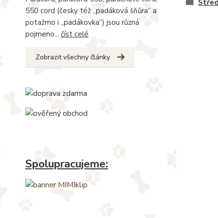
Stře
550 cord (česky též „padáková šňůra“ a
potažmo i „padákovka“) jsou různá
pojmeno...
číst celé
Zobrazit všechny články
Spolupracujeme: