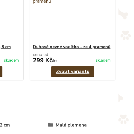
1,8 cm
Duhové pevné vodítko - ze 4 pramenů
cena od
299 Kč
skladem
skladem
/
ks
Zvolit variantu
 2 cm
Malá plemena