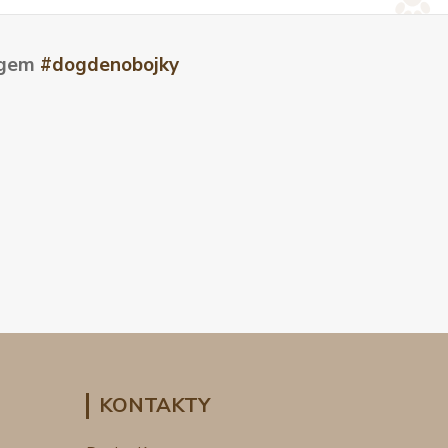
tagem
#dogdenobojky
KONTAKTY