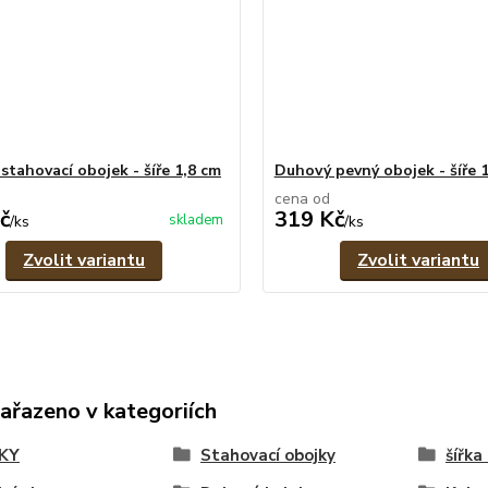
stahovací obojek - šíře 1,8 cm
Duhový pevný obojek - šíře 
cena od
č
319 Kč
skladem
/
ks
/
ks
Zvolit variantu
Zvolit variantu
zařazeno v kategoriích
KY
Stahovací obojky
šířka