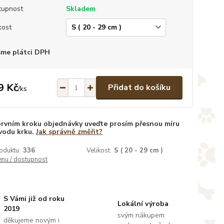
tupnost
Skladem
kost
sme plátci DPH
9 Kč
Přidat do košíku
/
ks
prvním kroku objednávky uveďte prosím přesnou míru
vodu krku.
Jak správně změřit?
oduktu:
336
Velikost:
S ( 20 - 29 cm )
enu / dostupnost
S Vámi již od roku
Lokální výroba
2019
svým nákupem
děkujeme novým i