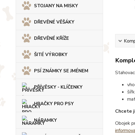
STOJANY NA MISKY
DŘEVĚNÉ VĚŠÁKY
DŘEVĚNÉ KŘÍŽE
Kompl
ŠITÉ VÝROBKY
Komple
PSÍ ZNÁMKY SE JMÉNEM
Stahovací
vho
PŘÍVĚSKY - KLÍČENKY
šíř
mat
HRAČKY PRO PSY
Chcete j
NÁRAMKY
Obojek pr
informov