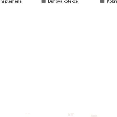
dní plemena
Duhová kolekce
Kobr