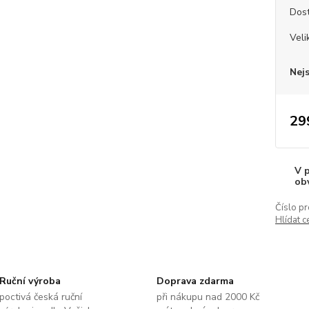
Dos
Veli
Nej
29
V 
ob
Číslo pr
Hlídat c
Ruční výroba
Doprava zdarma
poctivá česká ruční
při nákupu nad 2000 Kč