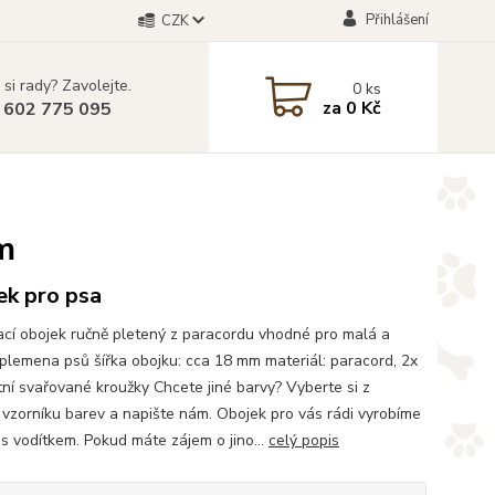
Přihlášení
CZK
 si rady? Zavolejte.
0
ks
za
0 Kč
 602 775 095
m
ek pro psa
cí obojek ručně pletený z paracordu vhodné pro malá a
 plemena psů šířka obojku: cca 18 mm materiál: paracord, 2x
ní svařované kroužky Chcete jiné barvy? Vyberte si z
vzorníku barev a napište nám. Obojek pro vás rádi vyrobíme
u s vodítkem. Pokud máte zájem o jino...
celý popis