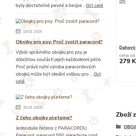
byly dostatečně pevné a bezpe...
číst celé
18.01.2025
Obojky pro psy: Proč zvolit paracord?
Duhový 
Výběr správného obojku pro psy je
cena od
důležitou součástí jejich každodenní péče.
279 K
Proč právě ruční výroba paracordových
obojků může být ideální volbou pro ...
číst
celé
20.01.2020
Zboží 
Z čeho obojky pleteme?
OBOJ
Jednoduše řečeno z PARACORDU.
Paracord, paracord 550, parachute cord,