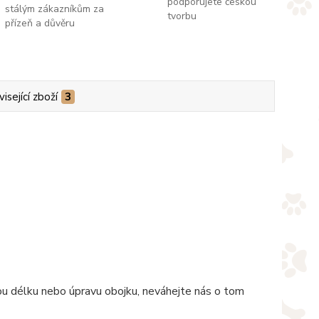
podporujete českou
stálým zákazníkům za
tvorbu
přízeň a důvěru
isející zboží
3
nou délku nebo úpravu obojku, neváhejte nás o tom