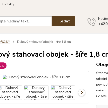
Kontakty
Nevíte
Hledat
+420
OBOJKY
Duhový stahovací obojek - šíře 1,8 cm
vý stahovací obojek - šíře 1,8 c
Oboj
ukt
Stahova
střední
pevnost
našeho 
i v set