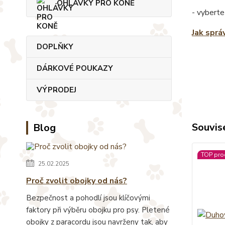
OHLÁVKY PRO KONĚ
- vyberte
Jak sprá
DOPLŇKY
DÁRKOVÉ POUKAZY
VÝPRODEJ
Souvise
Blog
TOP pro
25.02.2025
Proč zvolit obojky od nás?
Bezpečnost a pohodlí jsou klíčovými
faktory při výběru obojku pro psy. Pletené
obojky z paracordu jsou navrženy tak, aby