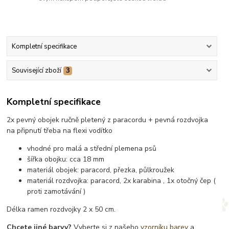
Kompletní specifikace
Související zboží
3
Kompletní specifikace
2x pevný obojek ručně pletený z paracordu + pevná rozdvojka
na připnutí třeba na flexi vodítko
vhodné pro malá a střední plemena psů
šířka obojku: cca 18 mm
materiál obojek: paracord, přezka, půlkroužek
materiál rozdvojka: paracord, 2x karabina , 1x otočný čep (
proti zamotávání )
Délka ramen rozdvojky 2 x 50 cm.
Chcete jiné barvy?
Vyberte si z našeho
vzorníku barev
a