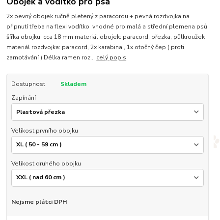
Obojek a vodítko pro psa
2x pevný obojek ručně pletený z paracordu + pevná rozdvojka na
připnutí třeba na flexi vodítko vhodné pro malá a střední plemena psů
šířka obojku: cca 18 mm materiál obojek: paracord, přezka, půlkroužek
materiál rozdvojka: paracord, 2x karabina , 1x otočný čep ( proti
zamotávání ) Délka ramen roz...
celý popis
Dostupnost
Skladem
Zapínání
Velikost prvního obojku
Velikost druhého obojku
Nejsme plátci DPH