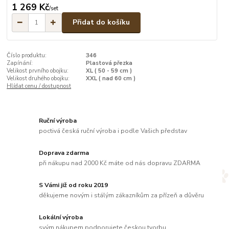
1 269 Kč
/
set
Přidat do košíku
Číslo produktu:
346
Zapínání:
Plastová přezka
Velikost prvního obojku:
XL ( 50 - 59 cm )
Velikost druhého obojku:
XXL ( nad 60 cm )
Hlídat cenu / dostupnost
Ruční výroba
poctivá česká ruční výroba i podle Vašich představ
Doprava zdarma
při nákupu nad 2000 Kč máte od nás dopravu ZDARMA
S Vámi již od roku 2019
děkujeme novým i stálým zákazníkům za přízeň a důvěru
Lokální výroba
svým nákupem podporujete českou tvorbu