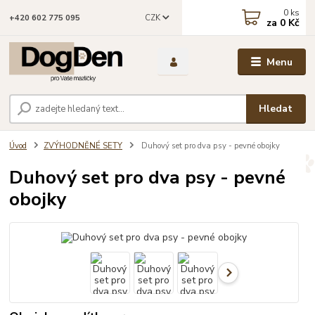
0
ks
CZK
+420 602 775 095
za
0 Kč
Menu
Hledat
Úvod
ZVÝHODNĚNÉ SETY
Duhový set pro dva psy - pevné obojky
Duhový set pro dva psy - pevné
obojky