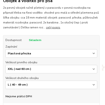
Obojek a vodítko pro psa
2x pevný obojek ručně pletený z paracordu + pevná rozdvojka na
připnutí třeba na flexi vodítko vhodné pro malá a střední plemena psů
šířka obojku: cca 18 mm materiál obojek: paracord, přezka, půlkroužek
materiál rozdvojka: paracord, 2x karabina , 1x otočný čep ( proti
zamotávání ) Délka ramen roz...
celý popis
Dostupnost
Skladem
Zapínání
Velikost prvního obojku
Velikost druhého obojku
Nejsme plátci DPH