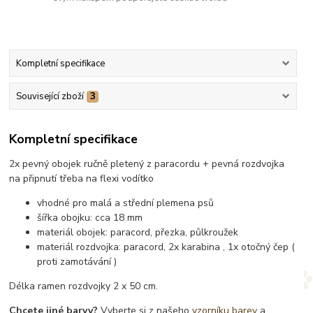
Kompletní specifikace
Související zboží
3
Kompletní specifikace
2x pevný obojek ručně pletený z paracordu + pevná rozdvojka
na připnutí třeba na flexi vodítko
vhodné pro malá a střední plemena psů
šířka obojku: cca 18 mm
materiál obojek: paracord, přezka, půlkroužek
materiál rozdvojka: paracord, 2x karabina , 1x otočný čep (
proti zamotávání )
Délka ramen rozdvojky 2 x 50 cm.
Chcete jiné barvy?
Vyberte si z našeho
vzorníku barev
a