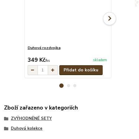
Duhová rozdvojka
Duhový stahov
cena od
349 Kč
279 Kč
skladem
/
ks
/
ks
Přidat do košíku
Zboží zařazeno v kategoriích
ZVÝHODNĚNÉ SETY
Duhová kolekce