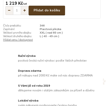
1 219 Kč
/
set
Přidat do košíku
Číslo produktu:
346
Zapínání:
Plastová přezka
Velikost prvního obojku:
XXL ( nad 60 cm )
Velikost druhého obojku:
L ( 40 - 49 cm )
Hlídat cenu / dostupnost
Ruční výroba
poctivá česká ruční výroba i podle Vašich představ
Doprava zdarma
při nákupu nad 2000 Kč máte od nás dopravu ZDARMA
S Vámi již od roku 2019
děkujeme novým i stálým zákazníkům za přízeň a důvěru
Lokální výroba
svým nákupem podporujete českou tvorbu