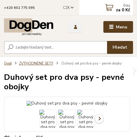
0
ks
CZK
+420 602 775 095
za
0 Kč
Menu
Hledat
Úvod
ZVÝHODNĚNÉ SETY
Duhový set pro dva psy - pevné obojky
Duhový set pro dva psy - pevné
obojky