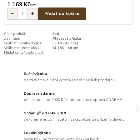
1 169 Kč
/
set
Přidat do košíku
Číslo produktu:
346
Zapínání:
Plastová přezka
Velikost prvního obojku:
L ( 40 - 49 cm )
Velikost druhého obojku:
XL ( 50 - 59 cm )
Hlídat cenu / dostupnost
Ruční výroba
poctivá česká ruční výroba i podle Vašich představ
Doprava zdarma
při nákupu nad 2000 Kč máte od nás dopravu ZDARMA
S Vámi již od roku 2019
děkujeme novým i stálým zákazníkům za přízeň a důvěru
Lokální výroba
svým nákupem podporujete českou tvorbu