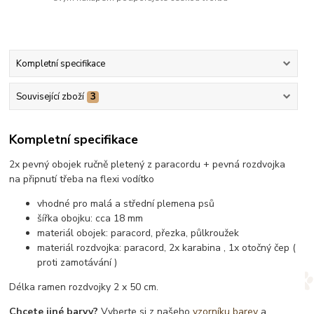
Kompletní specifikace
Související zboží
3
Kompletní specifikace
2x pevný obojek ručně pletený z paracordu + pevná rozdvojka
na připnutí třeba na flexi vodítko
vhodné pro malá a střední plemena psů
šířka obojku: cca 18 mm
materiál obojek: paracord, přezka, půlkroužek
materiál rozdvojka: paracord, 2x karabina , 1x otočný čep (
proti zamotávání )
Délka ramen rozdvojky 2 x 50 cm.
Chcete jiné barvy?
Vyberte si z našeho
vzorníku barev
a