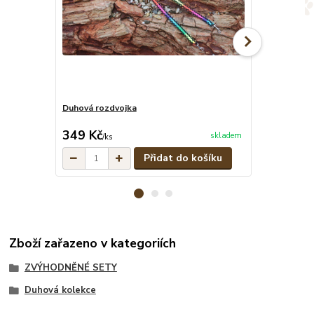
Duhová rozdvojka
Duhový stahov
cena od
349 Kč
279 Kč
skladem
/
ks
/
ks
Přidat do košíku
Zboží zařazeno v kategoriích
ZVÝHODNĚNÉ SETY
Duhová kolekce