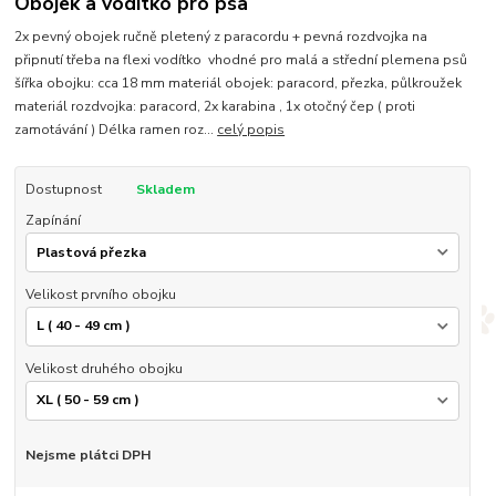
Obojek a vodítko pro psa
2x pevný obojek ručně pletený z paracordu + pevná rozdvojka na
připnutí třeba na flexi vodítko vhodné pro malá a střední plemena psů
šířka obojku: cca 18 mm materiál obojek: paracord, přezka, půlkroužek
materiál rozdvojka: paracord, 2x karabina , 1x otočný čep ( proti
zamotávání ) Délka ramen roz...
celý popis
Dostupnost
Skladem
Zapínání
Velikost prvního obojku
Velikost druhého obojku
Nejsme plátci DPH