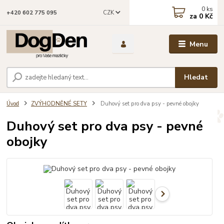
0
ks
CZK
+420 602 775 095
za
0 Kč
Menu
Hledat
Úvod
ZVÝHODNĚNÉ SETY
Duhový set pro dva psy - pevné obojky
Duhový set pro dva psy - pevné
obojky