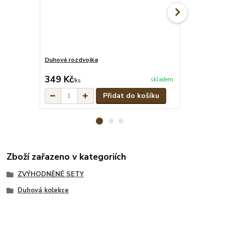
Duhová rozdvojka
Duhový stahov
cena od
349 Kč
279 Kč
skladem
/
ks
/
ks
Přidat do košíku
Zboží zařazeno v kategoriích
ZVÝHODNĚNÉ SETY
Duhová kolekce