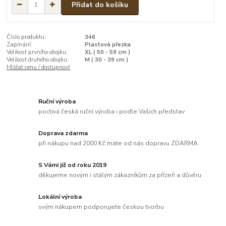
Přidat do košíku
Číslo produktu:
346
Zapínání:
Plastová přezka
Velikost prvního obojku:
XL ( 50 - 59 cm )
Velikost druhého obojku:
M ( 30 - 39 cm )
Hlídat cenu / dostupnost
Ruční výroba
poctivá česká ruční výroba i podle Vašich představ
Doprava zdarma
při nákupu nad 2000 Kč máte od nás dopravu ZDARMA
S Vámi již od roku 2019
děkujeme novým i stálým zákazníkům za přízeň a důvěru
Lokální výroba
svým nákupem podporujete českou tvorbu