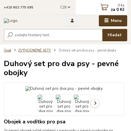
0
ks
CZK
+420 602 775 095
za
0 Kč
Menu
Hledat
Úvod
ZVÝHODNĚNÉ SETY
Duhový set pro dva psy - pevné obojky
Duhový set pro dva psy - pevné
obojky
Obojek a vodítko pro psa
2x pevný obojek ručně pletený z paracordu + pevná rozdvojka na