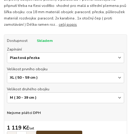
připnutí třeba na flexi vodítko vhodné pro malá a střední plemena psů
šířka obojku: cca 18 mm materiál obojek: paracord, přezka, půlkroužek
materiál rozdvojka: paracord, 2x karabina , 1x otočný čep ( proti
zamotávání ) Délka ramen roz...
celý popis
Dostupnost
Skladem
Zapínání
Velikost prvního obojku
Velikost druhého obojku
Nejsme plátci DPH
1 119 Kč
/
set