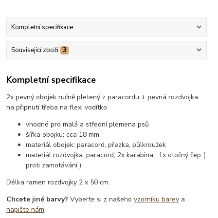
Kompletní specifikace
Související zboží
3
Kompletní specifikace
2x pevný obojek ručně pletený z paracordu + pevná rozdvojka
na připnutí třeba na flexi vodítko
vhodné pro malá a střední plemena psů
šířka obojku: cca 18 mm
materiál obojek: paracord, přezka, půlkroužek
materiál rozdvojka: paracord, 2x karabina , 1x otočný čep (
proti zamotávání )
Délka ramen rozdvojky 2 x 50 cm.
Chcete jiné barvy?
Vyberte si z našeho
vzorníku barev
a
napište nám
.