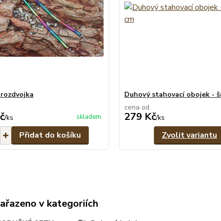
rozdvojka
Duhový stahovací obojek - ší
cena od
č
279 Kč
skladem
/
ks
/
ks
Přidat do košíku
Zvolit variantu
zařazeno v kategoriích