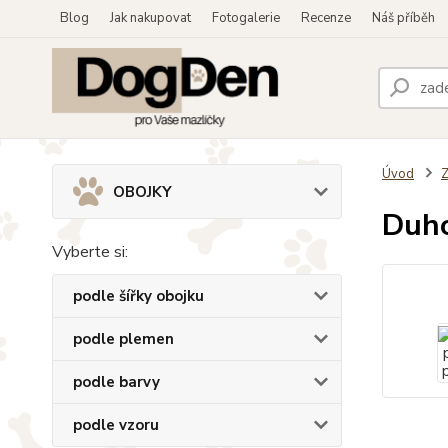
Blog
Jak nakupovat
Fotogalerie
Recenze
Náš příběh
Úvod
OBOJKY
Duho
Vyberte si:
podle šířky obojku
podle plemen
podle barvy
podle vzoru