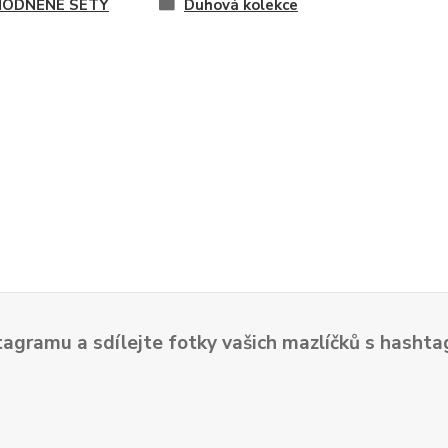
ODNĚNÉ SETY
Duhová kolekce
tagramu a sdílejte fotky vašich mazlíčků s hash