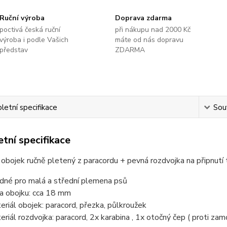
Ruční výroba
Doprava zdarma
poctivá česká ruční
při nákupu nad 2000 Kč
výroba i podle Vašich
máte od nás dopravu
představ
ZDARMA
etní specifikace
Souv
tní specifikace
obojek ručně pletený z paracordu + pevná rozdvojka na připnutí 
dné pro malá a střední plemena psů
ka obojku: cca 18 mm
eriál obojek: paracord, přezka, půlkroužek
eriál rozdvojka: paracord, 2x karabina , 1x otočný čep ( proti zam