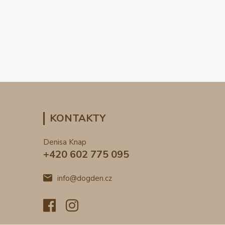
KONTAKTY
Denisa Knap
+420 602 775 095
info@dogden.cz