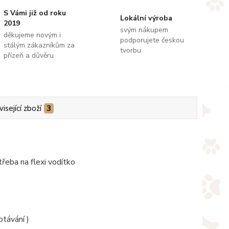
S Vámi již od roku
Lokální výroba
2019
svým nákupem
děkujeme novým i
podporujete českou
stálým zákazníkům za
tvorbu
přízeň a důvěru
isející zboží
3
třeba na flexi vodítko
otávání )