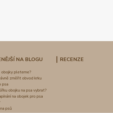
NĚJŠÍ NA BLOGU
RECENZE
o obojky pleteme?
rávně změřit obvod krku
o psa
šířku obojku na psa vybrat?
apínání na obojek pro psa
?
na psů