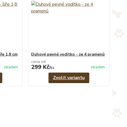
ře 1,8 cm
Duhové pevné vodítko - ze 4 pramenů
cena od
299 Kč
skladem
skladem
/
ks
Zvolit variantu