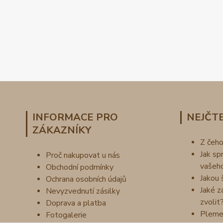
INFORMACE PRO
NEJČTE
ZÁKAZNÍKY
Z čeh
Jak sp
Proč nakupovat u nás
vašeh
Obchodní podmínky
Jakou 
Ochrana osobních údajů
Jaké z
Nevyzvednutí zásilky
zvolit
Doprava a platba
Pleme
Fotogalerie