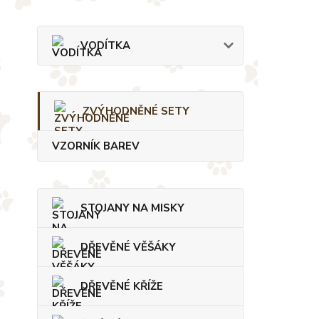
VODÍTKA
ZVÝHODNĚNÉ SETY
VZORNÍK BAREV
STOJANY NA MISKY
DŘEVĚNÉ VĚŠÁKY
DŘEVĚNÉ KŘÍŽE