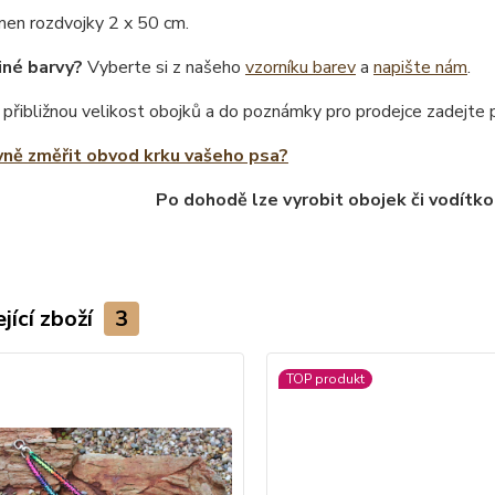
men rozdvojky 2 x 50 cm.
iné barvy?
Vyberte si z našeho
vzorníku barev
a
napište nám
.
 přibližnou velikost obojků a do poznámky pro prodejce zadejte
vně změřit obvod krku vašeho psa?
Po dohodě lze vyrobit obojek či vodítko
jící zboží
3
TOP produkt