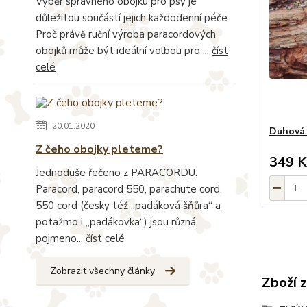
Výběr správného obojku pro psy je
důležitou součástí jejich každodenní péče.
Proč právě ruční výroba paracordových
obojků může být ideální volbou pro ...
číst
celé
20.01.2020
Duhová 
Z čeho obojky pleteme?
349 K
Jednoduše řečeno z PARACORDU.
Paracord, paracord 550, parachute cord,
550 cord (česky též „padáková šňůra“ a
potažmo i „padákovka“) jsou různá
pojmeno...
číst celé
Zobrazit všechny články
Zboží 