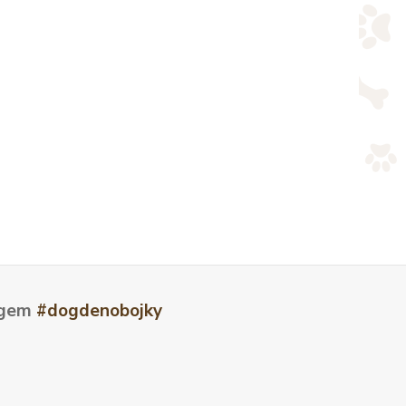
tagem
#dogdenobojky