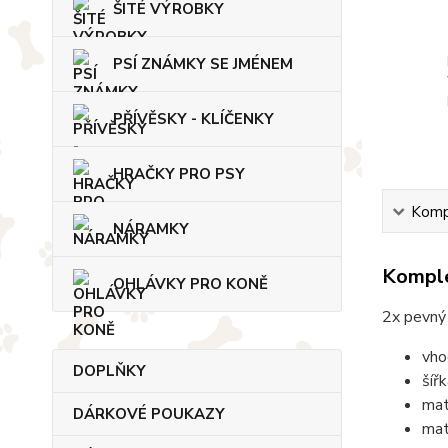
ŠITÉ VÝROBKY
PSÍ ZNÁMKY SE JMÉNEM
PŘÍVĚSKY - KLÍČENKY
HRAČKY PRO PSY
Kompl
NÁRAMKY
Komple
OHLÁVKY PRO KONĚ
2x pevný 
vho
DOPLŇKY
šíř
mat
DÁRKOVÉ POUKAZY
mat