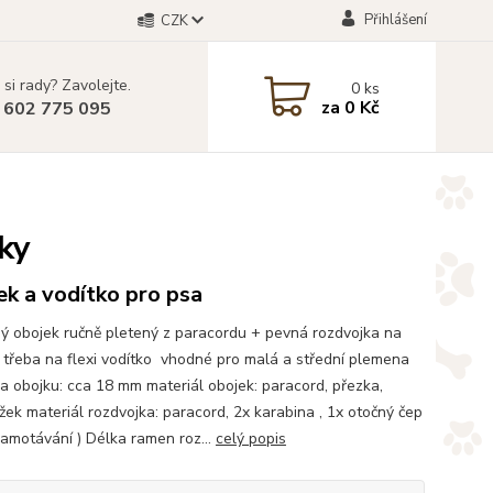
Přihlášení
CZK
 si rady? Zavolejte.
0
ks
za
0 Kč
 602 775 095
ky
k a vodítko pro psa
ý obojek ručně pletený z paracordu + pevná rozdvojka na
í třeba na flexi vodítko vhodné pro malá a střední plemena
ka obojku: cca 18 mm materiál obojek: paracord, přezka,
žek materiál rozdvojka: paracord, 2x karabina , 1x otočný čep
 zamotávání ) Délka ramen roz...
celý popis