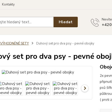
Kontakty
Nevíte
Hledat
+420
ZVÝHODNĚNÉ SETY
Duhový set pro dva psy - pevné obojky
vý set pro dva psy - pevné oboj
Oboje
2x pevn
připnut
psů šíř
půlkrou
( proti