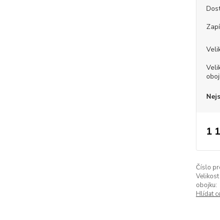
Dos
Zapí
Veli
Veli
oboj
Nej
1 
Číslo pr
Velikost
obojku:
Hlídat c