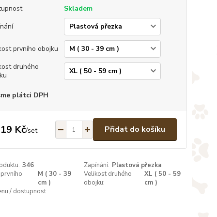
tupnost
Skladem
nání
kost prvního obojku
kost druhého
ku
sme plátci DPH
119 Kč
Přidat do košíku
/
set
oduktu:
346
Zapínání:
Plastová přezka
 prvního
M ( 30 - 39
Velikost druhého
XL ( 50 - 59
cm )
obojku:
cm )
enu / dostupnost