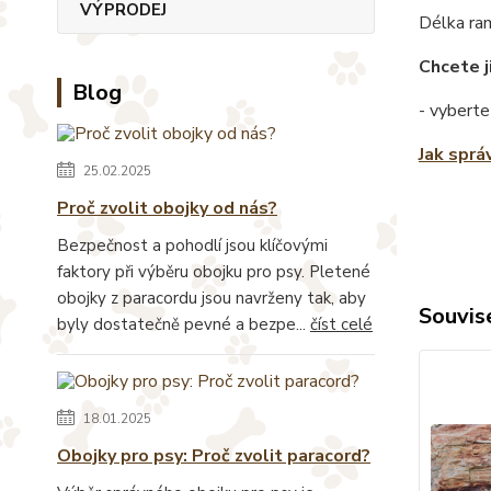
VÝPRODEJ
Délka ra
Chcete j
Blog
- vyberte
Jak sprá
25.02.2025
Proč zvolit obojky od nás?
Bezpečnost a pohodlí jsou klíčovými
faktory při výběru obojku pro psy. Pletené
obojky z paracordu jsou navrženy tak, aby
Souvise
byly dostatečně pevné a bezpe...
číst celé
18.01.2025
Obojky pro psy: Proč zvolit paracord?