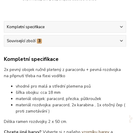
Kompletní specifikace
Související zboží
3
Kompletní specifikace
2x pevný obojek ručně pletený z paracordu + pevná rozdvojka
na připnutí třeba na flexi vodítko
vhodné pro malá a střední plemena psů
šířka obojku: cca 18 mm
materiál obojek: paracord, přezka, půlkroužek
materiál rozdvojka: paracord, 2x karabina , 1x otočný čep (
proti zamotávání )
Délka ramen rozdvojky 2 x 50 cm.
Chcete jiné barvy?
Vyberte si z našeho
vzorníku barev
a