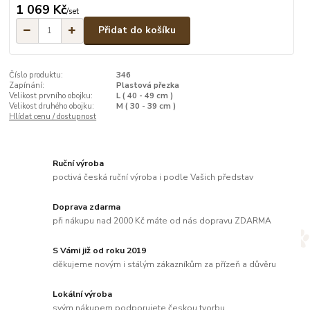
1 069 Kč
/
set
Přidat do košíku
Číslo produktu:
346
Zapínání:
Plastová přezka
Velikost prvního obojku:
L ( 40 - 49 cm )
Velikost druhého obojku:
M ( 30 - 39 cm )
Hlídat cenu / dostupnost
Ruční výroba
poctivá česká ruční výroba i podle Vašich představ
Doprava zdarma
při nákupu nad 2000 Kč máte od nás dopravu ZDARMA
S Vámi již od roku 2019
děkujeme novým i stálým zákazníkům za přízeň a důvěru
Lokální výroba
svým nákupem podporujete českou tvorbu