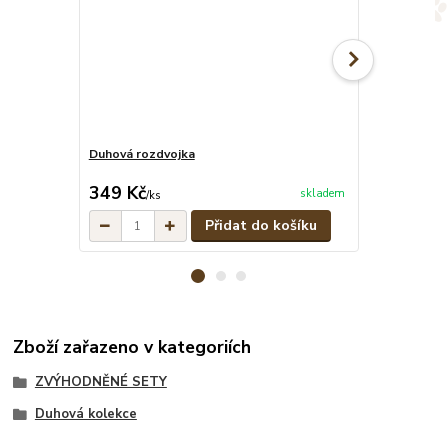
Duhová rozdvojka
Duhový stahov
cena od
349 Kč
279 Kč
skladem
/
ks
/
ks
Přidat do košíku
Zboží zařazeno v kategoriích
ZVÝHODNĚNÉ SETY
Duhová kolekce