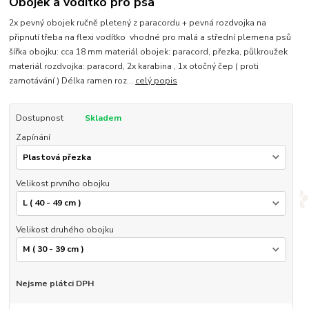
Obojek a vodítko pro psa
2x pevný obojek ručně pletený z paracordu + pevná rozdvojka na
připnutí třeba na flexi vodítko vhodné pro malá a střední plemena psů
šířka obojku: cca 18 mm materiál obojek: paracord, přezka, půlkroužek
materiál rozdvojka: paracord, 2x karabina , 1x otočný čep ( proti
zamotávání ) Délka ramen roz...
celý popis
Dostupnost
Skladem
Zapínání
Velikost prvního obojku
Velikost druhého obojku
Nejsme plátci DPH