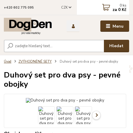
0
ks
CZK
+420 602 775 095
za
0 Kč
Menu
Hledat
Úvod
ZVÝHODNĚNÉ SETY
Duhový set pro dva psy - pevné obojky
Duhový set pro dva psy - pevné
obojky