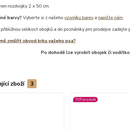
men rozdvojky 2 x 50 cm.
iné barvy?
Vyberte si z našeho
vzorníku barev
a
napište nám
.
 přibližnou velikost obojků a do poznámky pro prodejce zadejte
vně změřit obvod krku vašeho psa?
Po dohodě lze vyrobit obojek či vodítko
jící zboží
3
TOP produkt