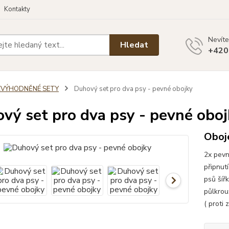
Kontakty
Nevíte
Hledat
+420
ZVÝHODNĚNÉ SETY
Duhový set pro dva psy - pevné obojky
vý set pro dva psy - pevné oboj
Oboje
2x pevn
připnut
psů šíř
půlkrou
( proti