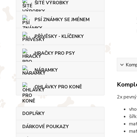
ŠITÉ VÝROBKY
PSÍ ZNÁMKY SE JMÉNEM
PŘÍVĚSKY - KLÍČENKY
HRAČKY PRO PSY
Kompl
NÁRAMKY
Komple
OHLÁVKY PRO KONĚ
2x pevný 
vho
DOPLŇKY
šíř
mat
DÁRKOVÉ POUKAZY
mat