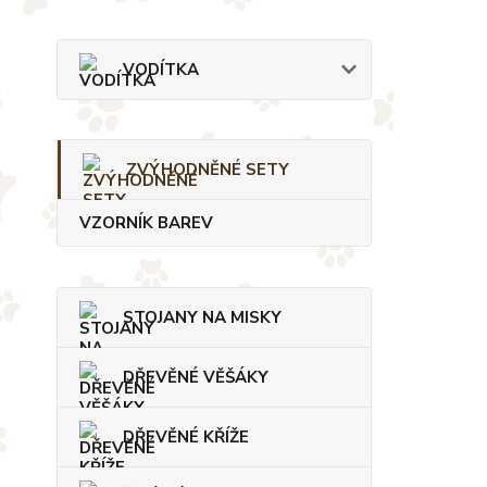
VODÍTKA
ZVÝHODNĚNÉ SETY
VZORNÍK BAREV
STOJANY NA MISKY
DŘEVĚNÉ VĚŠÁKY
DŘEVĚNÉ KŘÍŽE