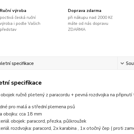
Ruční výroba
Doprava zdarma
poctivá česká ruční
při nákupu nad 2000 Kč
výroba i podle Vašich
máte od nás dopravu
představ
ZDARMA
etní specifikace
Souv
tní specifikace
obojek ručně pletený z paracordu + pevná rozdvojka na připnutí 
dné pro malá a střední plemena psů
ka obojku: cca 18 mm
eriál obojek: paracord, přezka, půlkroužek
eriál rozdvojka: paracord, 2x karabina , 1x otočný čep ( proti zam