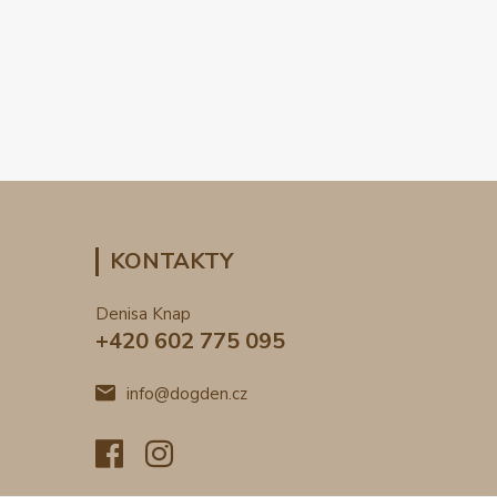
KONTAKTY
Denisa Knap
+420 602 775 095
info@dogden.cz