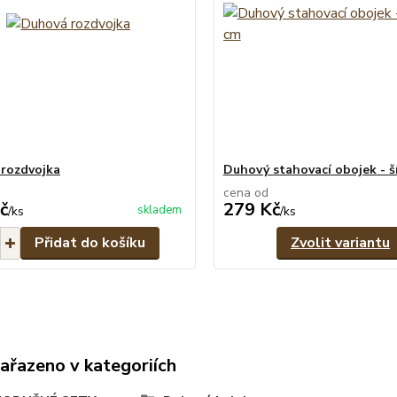
rozdvojka
Duhový stahovací obojek - ší
cena od
č
279 Kč
skladem
/
ks
/
ks
Přidat do košíku
Zvolit variantu
zařazeno v kategoriích