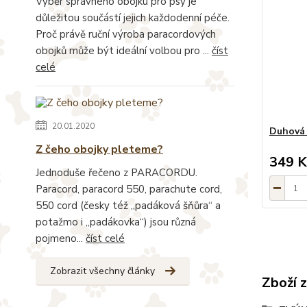
Výběr správného obojku pro psy je
důležitou součástí jejich každodenní péče.
Proč právě ruční výroba paracordových
obojků může být ideální volbou pro ...
číst
celé
20.01.2020
Duhová 
Z čeho obojky pleteme?
349 K
Jednoduše řečeno z PARACORDU.
Paracord, paracord 550, parachute cord,
550 cord (česky též „padáková šňůra“ a
potažmo i „padákovka“) jsou různá
pojmeno...
číst celé
Zobrazit všechny články
Zboží 