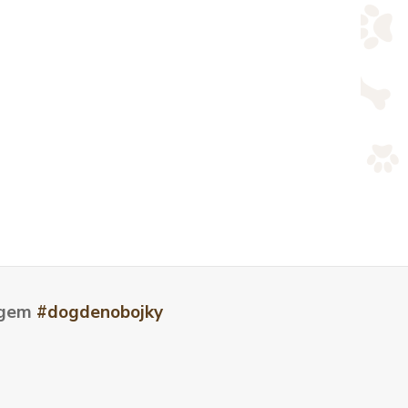
tagem
#dogdenobojky