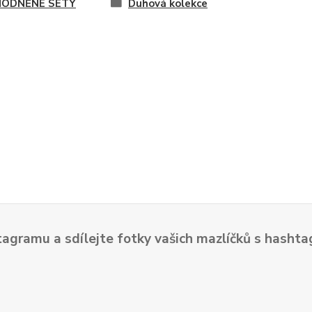
ODNĚNÉ SETY
Duhová kolekce
tagramu a sdílejte fotky vašich mazlíčků s hash