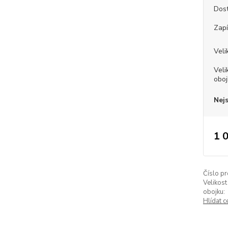
Dos
Zapí
Veli
Veli
oboj
Nej
1 
Číslo pr
Velikost
obojku:
Hlídat c