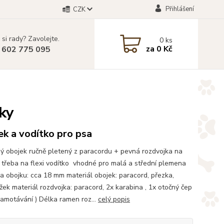
Přihlášení
CZK
 si rady? Zavolejte.
0
ks
za
0 Kč
 602 775 095
ky
k a vodítko pro psa
ý obojek ručně pletený z paracordu + pevná rozdvojka na
í třeba na flexi vodítko vhodné pro malá a střední plemena
ka obojku: cca 18 mm materiál obojek: paracord, přezka,
žek materiál rozdvojka: paracord, 2x karabina , 1x otočný čep
 zamotávání ) Délka ramen roz...
celý popis