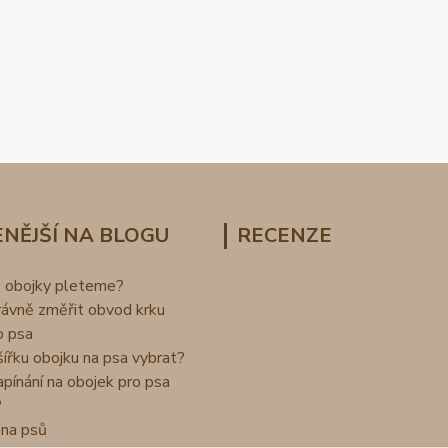
NĚJŠÍ NA BLOGU
RECENZE
o obojky pleteme?
rávně změřit obvod krku
o psa
šířku obojku na psa vybrat?
apínání na obojek pro psa
?
na psů