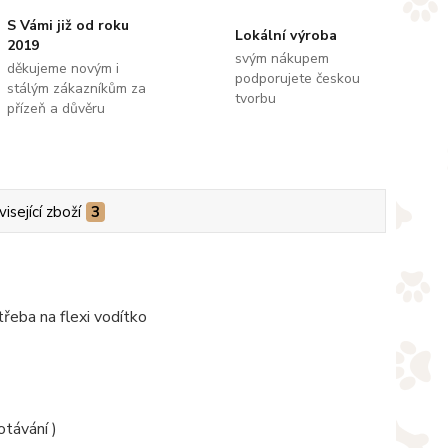
S Vámi již od roku
Lokální výroba
2019
svým nákupem
děkujeme novým i
podporujete českou
stálým zákazníkům za
tvorbu
přízeň a důvěru
isející zboží
3
třeba na flexi vodítko
otávání )