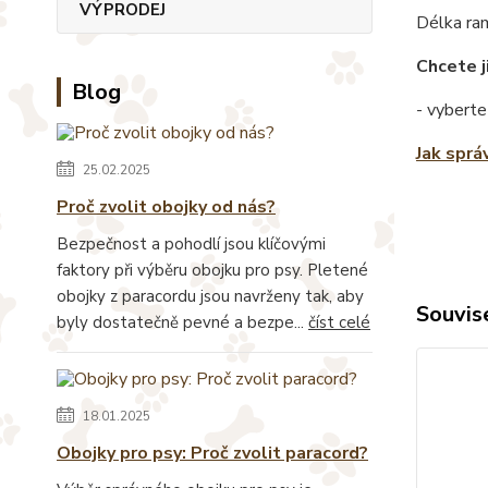
VÝPRODEJ
Délka ra
Chcete j
Blog
- vyberte
Jak sprá
25.02.2025
Proč zvolit obojky od nás?
Bezpečnost a pohodlí jsou klíčovými
faktory při výběru obojku pro psy. Pletené
obojky z paracordu jsou navrženy tak, aby
Souvise
byly dostatečně pevné a bezpe...
číst celé
18.01.2025
Obojky pro psy: Proč zvolit paracord?