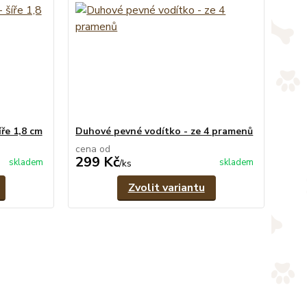
ře 1,8 cm
Duhové pevné vodítko - ze 4 pramenů
cena od
299 Kč
skladem
skladem
/
ks
Zvolit variantu