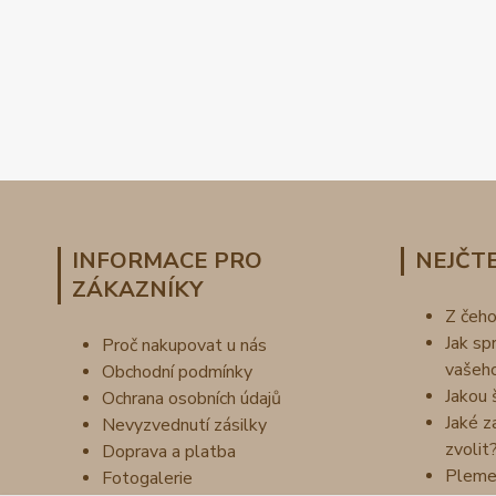
INFORMACE PRO
NEJČTE
ZÁKAZNÍKY
Z čeh
Jak sp
Proč nakupovat u nás
vašeh
Obchodní podmínky
Jakou 
Ochrana osobních údajů
Jaké z
Nevyzvednutí zásilky
zvolit
Doprava a platba
Pleme
Fotogalerie