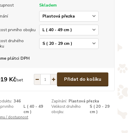
tupnost
Skladem
nání
kost prvního obojku
kost druhého
ku
sme plátci DPH
019 Kč
Přidat do košíku
/
set
oduktu:
346
Zapínání:
Plastová přezka
 prvního
L ( 40 - 49
Velikost druhého
S ( 20 - 29
cm )
obojku:
cm )
enu / dostupnost