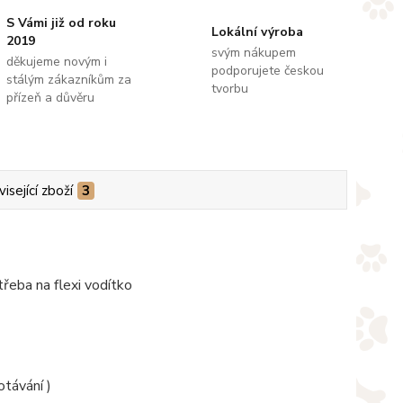
S Vámi již od roku
Lokální výroba
2019
svým nákupem
děkujeme novým i
podporujete českou
stálým zákazníkům za
tvorbu
přízeň a důvěru
isející zboží
3
třeba na flexi vodítko
otávání )