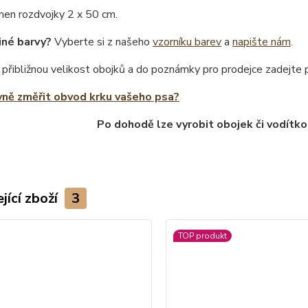
men rozdvojky 2 x 50 cm.
iné barvy?
Vyberte si z našeho
vzorníku barev
a
napište nám
.
 přibližnou velikost obojků a do poznámky pro prodejce zadejte
vně změřit obvod krku vašeho psa?
Po dohodě lze vyrobit obojek či vodítko
jící zboží
3
TOP produkt