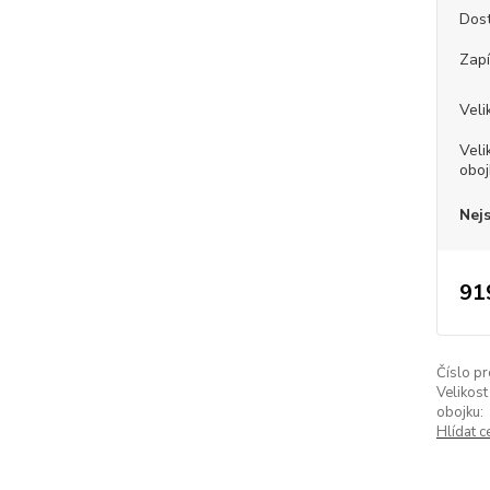
Dos
Zapí
Veli
Veli
oboj
Nej
91
Číslo pr
Velikost
obojku:
Hlídat c