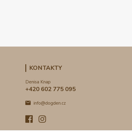
KONTAKTY
Denisa Knap
+420 602 775 095
info@dogden.cz