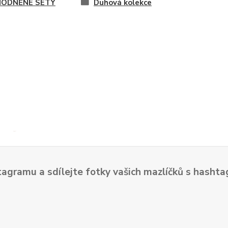
ODNĚNÉ SETY
Duhová kolekce
tagramu a sdílejte fotky vašich mazlíčků s hash