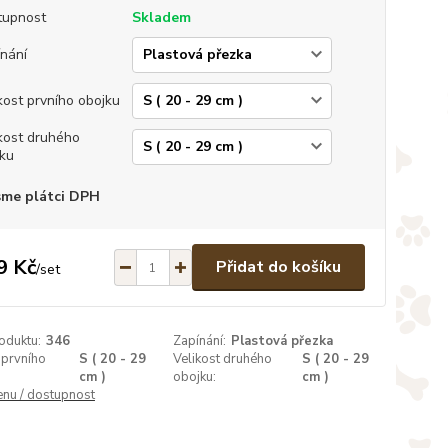
tupnost
Skladem
nání
kost prvního obojku
kost druhého
ku
sme plátci DPH
9 Kč
Přidat do košíku
/
set
oduktu:
346
Zapínání:
Plastová přezka
 prvního
S ( 20 - 29
Velikost druhého
S ( 20 - 29
cm )
obojku:
cm )
enu / dostupnost