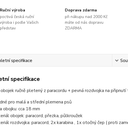
Ruční výroba
Doprava zdarma
poctivá česká ruční
při nákupu nad 2000 Kč
výroba i podle Vašich
máte od nás dopravu
představ
ZDARMA
etní specifikace
Souv
tní specifikace
obojek ručně pletený z paracordu + pevná rozdvojka na připnutí 
dné pro malá a střední plemena psů
ka obojku: cca 18 mm
eriál obojek: paracord, přezka, půlkroužek
eriál rozdvojka: paracord, 2x karabina , 1x otočný čep ( proti zam