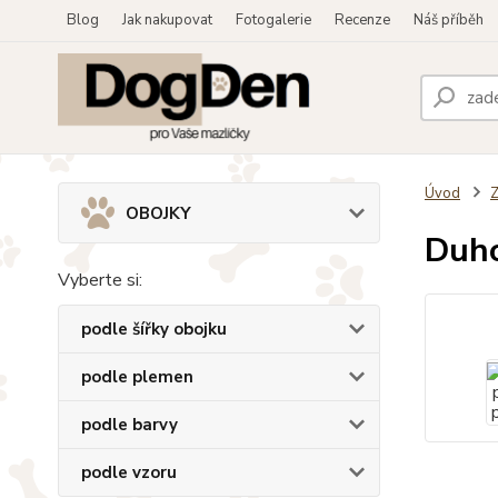
Blog
Jak nakupovat
Fotogalerie
Recenze
Náš příběh
Úvod
OBOJKY
Duho
Vyberte si:
podle šířky obojku
podle plemen
podle barvy
podle vzoru