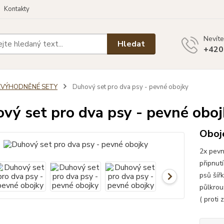
Kontakty
Nevíte
Hledat
+420
ZVÝHODNĚNÉ SETY
Duhový set pro dva psy - pevné obojky
vý set pro dva psy - pevné oboj
Oboje
2x pevn
připnut
psů šíř
půlkrou
( proti