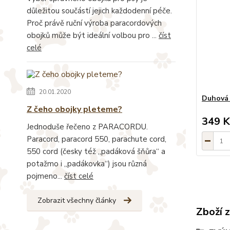
důležitou součástí jejich každodenní péče.
Proč právě ruční výroba paracordových
obojků může být ideální volbou pro ...
číst
celé
20.01.2020
Duhová 
Z čeho obojky pleteme?
349 K
Jednoduše řečeno z PARACORDU.
Paracord, paracord 550, parachute cord,
550 cord (česky též „padáková šňůra“ a
potažmo i „padákovka“) jsou různá
pojmeno...
číst celé
Zobrazit všechny články
Zboží 