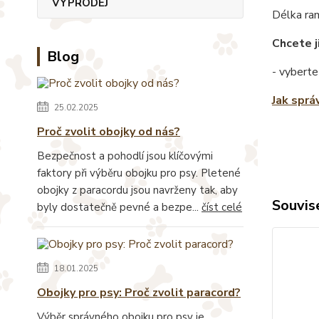
VÝPRODEJ
Délka ra
Chcete j
Blog
- vyberte
Jak sprá
25.02.2025
Proč zvolit obojky od nás?
Bezpečnost a pohodlí jsou klíčovými
faktory při výběru obojku pro psy. Pletené
obojky z paracordu jsou navrženy tak, aby
Souvise
byly dostatečně pevné a bezpe...
číst celé
18.01.2025
Obojky pro psy: Proč zvolit paracord?
Výběr správného obojku pro psy je