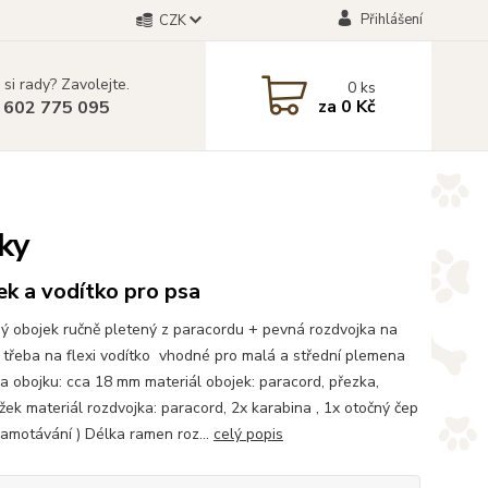
Přihlášení
CZK
 si rady? Zavolejte.
0
ks
za
0 Kč
 602 775 095
ky
k a vodítko pro psa
ý obojek ručně pletený z paracordu + pevná rozdvojka na
í třeba na flexi vodítko vhodné pro malá a střední plemena
ka obojku: cca 18 mm materiál obojek: paracord, přezka,
žek materiál rozdvojka: paracord, 2x karabina , 1x otočný čep
 zamotávání ) Délka ramen roz...
celý popis