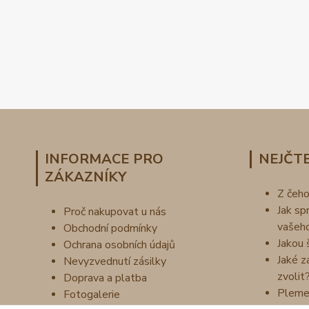
INFORMACE PRO
NEJČTE
ZÁKAZNÍKY
Z čeh
Jak sp
Proč nakupovat u nás
vašeh
Obchodní podmínky
Jakou 
Ochrana osobních údajů
Jaké z
Nevyzvednutí zásilky
zvolit
Doprava a platba
Pleme
Fotogalerie