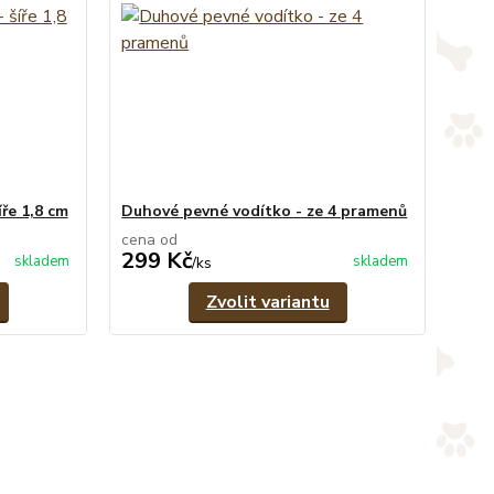
ře 1,8 cm
Duhové pevné vodítko - ze 4 pramenů
cena od
299 Kč
skladem
skladem
/
ks
Zvolit variantu