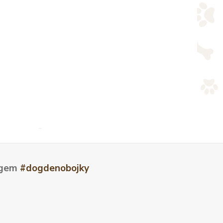
tagem
#dogdenobojky