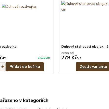
rozdvojka
Duhový stahovací obojek - ší
cena od
č
279 Kč
skladem
/
ks
/
ks
Přidat do košíku
Zvolit variantu
zařazeno v kategoriích