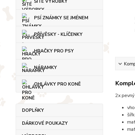
ŠITÉ VÝROBKY
PSÍ ZNÁMKY SE JMÉNEM
PŘÍVĚSKY - KLÍČENKY
HRAČKY PRO PSY
Kompl
NÁRAMKY
Komple
OHLÁVKY PRO KONĚ
2x pevný 
vho
DOPLŇKY
šíř
mat
DÁRKOVÉ POUKAZY
mat