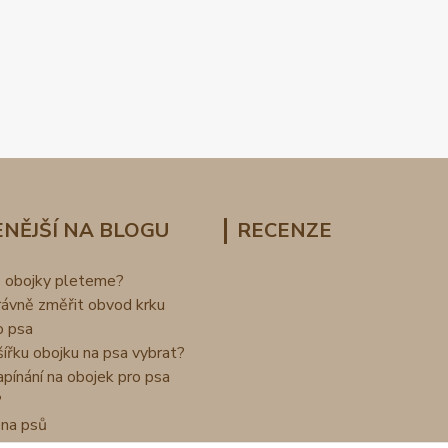
NĚJŠÍ NA BLOGU
RECENZE
o obojky pleteme?
rávně změřit obvod krku
o psa
šířku obojku na psa vybrat?
apínání na obojek pro psa
?
na psů