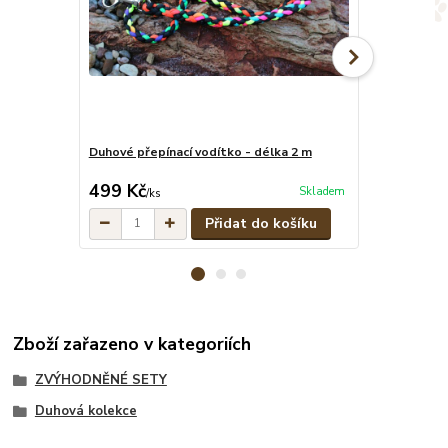
Duhové přepínací vodítko - délka 2 m
Duhové pevné
cena od
499 Kč
329 Kč
Skladem
/
ks
/
ks
Přidat do košíku
Zboží zařazeno v kategoriích
ZVÝHODNĚNÉ SETY
Duhová kolekce