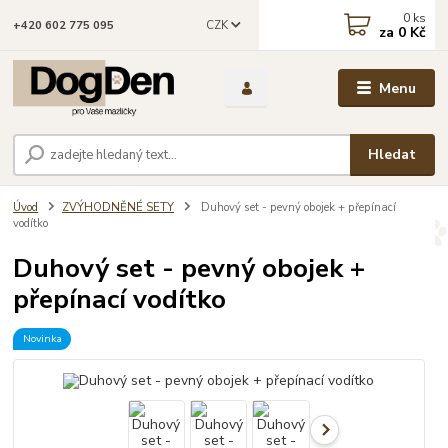
0
ks
CZK
+420 602 775 095
za
0 Kč
Menu
Hledat
Úvod
ZVÝHODNĚNÉ SETY
Duhový set - pevný obojek + přepínací
vodítko
Duhový set - pevný obojek +
přepínací vodítko
Novinka