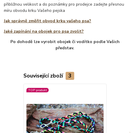
přibližnou velikost a do poznámky pro prodejce zadejte přesnou
míru obvodu krku Vašeho pejska
Jak správně změřit obvod krku vašeho psa?
Jaké zapínání na obojek pro psa zvolit?
Po dohodě lze vyrobit obojek či vodítko podle Vašich
představ.
Související zboží
3
TOP produkt
TOP produkt