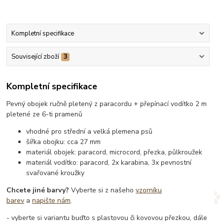
Kompletní specifikace
Související zboží
3
Kompletní specifikace
Pevný obojek ručně pletený z paracordu + přepínací vodítko 2 m
pletené ze 6-ti pramenů
vhodné pro střední a velká plemena psů
šířka obojku: cca 27 mm
materiál obojek: paracord, microcord, přezka, půlkroužek
materiál vodítko: paracord, 2x karabina, 3x pevnostní
svařované kroužky
Chcete jiné barvy?
Vyberte si z našeho
vzorníku
barev
a
napište nám
.
- vyberte si variantu buďto s plastovou či kovovou přezkou, dále