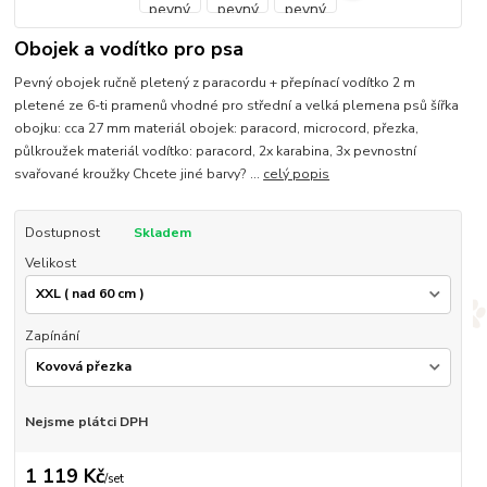
Obojek a vodítko pro psa
Pevný obojek ručně pletený z paracordu + přepínací vodítko 2 m
pletené ze 6-ti pramenů vhodné pro střední a velká plemena psů šířka
obojku: cca 27 mm materiál obojek: paracord, microcord, přezka,
půlkroužek materiál vodítko: paracord, 2x karabina, 3x pevnostní
svařované kroužky Chcete jiné barvy? ...
celý popis
Dostupnost
Skladem
Velikost
Zapínání
Nejsme plátci DPH
1 119 Kč
/
set