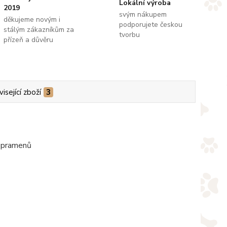
Lokální výroba
2019
svým nákupem
děkujeme novým i
podporujete českou
stálým zákazníkům za
tvorbu
přízeň a důvěru
isející zboží
3
4 pramenů