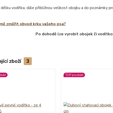
 délku vodítka, dále přibližnou velikost obojku a do poznámky 
vně změřit obvod krku vašeho psa?
Po dohodě lze vyrobit obojek či vodítko
jící zboží
3
dukt
TOP produkt