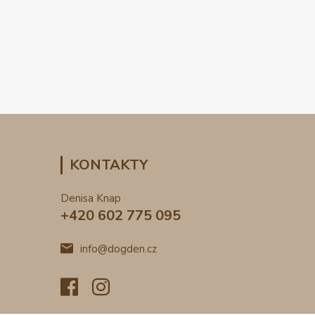
KONTAKTY
Denisa Knap
+420 602 775 095
info@dogden.cz