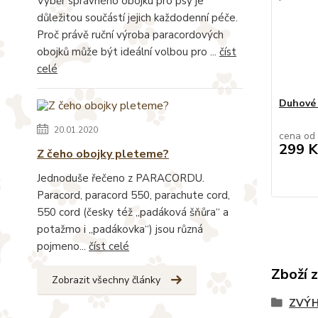
Výběr správného obojku pro psy je
důležitou součástí jejich každodenní péče.
Proč právě ruční výroba paracordových
obojků může být ideální volbou pro ...
číst
celé
Duhové 
20.01.2020
cena od
299 K
Z čeho obojky pleteme?
Jednoduše řečeno z PARACORDU.
Paracord, paracord 550, parachute cord,
550 cord (česky též „padáková šňůra“ a
potažmo i „padákovka“) jsou různá
pojmeno...
číst celé
Zboží 
Zobrazit všechny články
ZVÝH