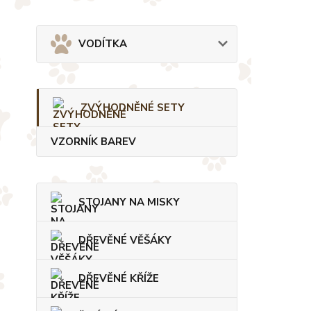
VODÍTKA
ZVÝHODNĚNÉ SETY
VZORNÍK BAREV
STOJANY NA MISKY
DŘEVĚNÉ VĚŠÁKY
DŘEVĚNÉ KŘÍŽE