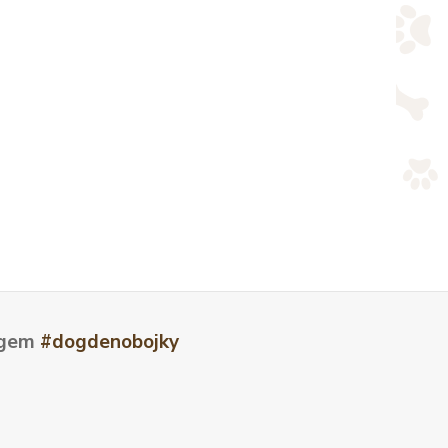
tagem
#dogdenobojky