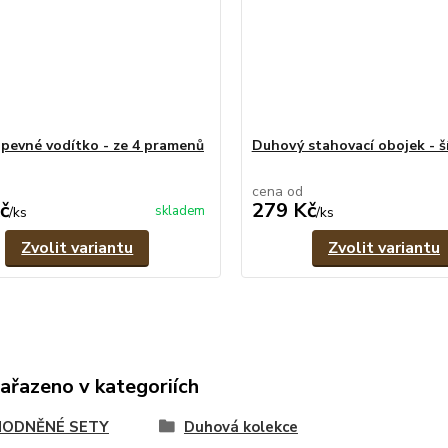
pevné vodítko - ze 4 pramenů
Duhový stahovací obojek - ší
cena od
č
279 Kč
skladem
/
ks
/
ks
Zvolit variantu
Zvolit variantu
zařazeno v kategoriích
ODNĚNÉ SETY
Duhová kolekce