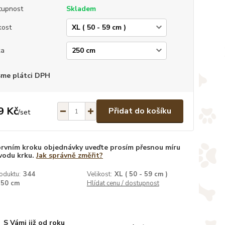
tupnost
Skladem
kost
ka
sme plátci DPH
9 Kč
Přidat do košíku
/
set
prvním kroku objednávky uveďte prosím přesnou míru
vodu krku.
Jak správně změřit?
oduktu:
344
Velikost:
XL ( 50 - 59 cm )
250 cm
Hlídat cenu / dostupnost
S Vámi již od roku