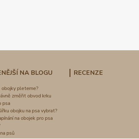
NĚJŠÍ NA BLOGU
RECENZE
o obojky pleteme?
rávně změřit obvod krku
o psa
šířku obojku na psa vybrat?
apínání na obojek pro psa
?
na psů