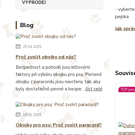
VÝPRODEJ
- vyberte
pejska
Blog
Jak sprá
25.02.2025
Proč zvolit obojky od nás?
Bezpečnost a pohodlí jsou klíčovými
Souvise
faktory při výběru obojku pro psy. Pletené
obojky z paracordu jsou navrženy tak, aby
byly dostatečně pevné a bezpe...
číst celé
TOP pro
18.01.2025
Obojky pro psy: Proč zvolit paracord?