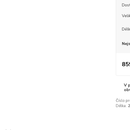
Dos
Veli
Dél
Nej
85
V 
ob
Číslo pr
Délka: