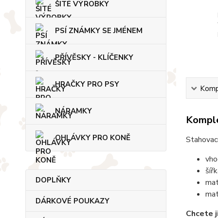
ŠITÉ VÝROBKY
PSÍ ZNÁMKY SE JMÉNEM
PŘÍVĚSKY - KLÍČENKY
HRAČKY PRO PSY
Kompl
NÁRAMKY
Komple
OHLÁVKY PRO KONĚ
Stahovac
vho
šíř
DOPLŇKY
mat
mat
DÁRKOVÉ POUKAZY
Chcete j