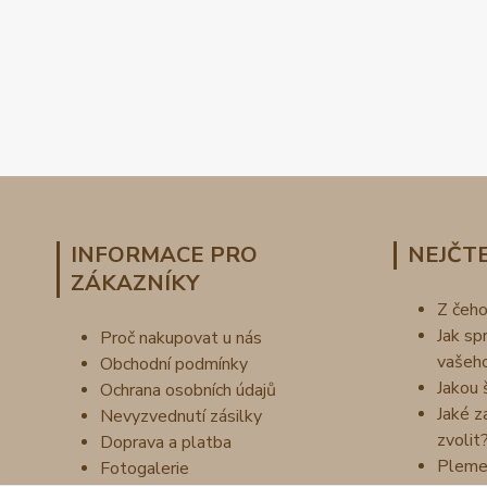
INFORMACE PRO
NEJČTE
ZÁKAZNÍKY
Z čeh
Jak sp
Proč nakupovat u nás
vašeh
Obchodní podmínky
Jakou 
Ochrana osobních údajů
Jaké z
Nevyzvednutí zásilky
zvolit
Doprava a platba
Pleme
Fotogalerie