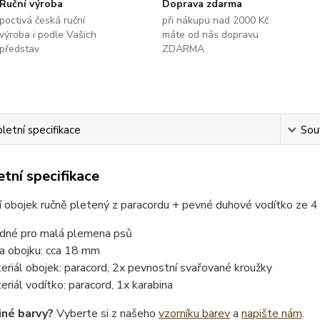
Ruční výroba
Doprava zdarma
poctivá česká ruční
při nákupu nad 2000 Kč
výroba i podle Vašich
máte od nás dopravu
představ
ZDARMA
etní specifikace
Souv
tní specifikace
í obojek ručně pletený z paracordu + pevné duhové vodítko ze 
dné pro malá plemena psů
ka obojku: cca 18 mm
eriál obojek: paracord, 2x pevnostní svařované kroužky
eriál vodítko: paracord, 1x karabina
iné barvy?
Vyberte si z našeho
vzorníku barev
a
napište nám
.