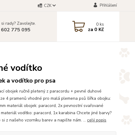
Přihlášení
CZK
 si rady? Zavolejte.
0
ks
za
0 Kč
 602 775 095
né vodítko
k a vodítko pro psa
cí obojek ručně pletený z paracordu + pevné duhové
 ze 4 pramenů vhodné pro malá plemena psů šířka obojku:
mm materiál obojek: paracord, 2x pevnostní svařované
 materiál vodítko: paracord, 1x karabina Chcete jiné barvy?
 si z našeho vzorníku barev a napište nám. ...
celý popis