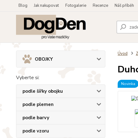
Blog
Jak nakupovat
Fotogalerie
Recenze
Náš příběh
Úvod
OBOJKY
Duho
Vyberte si:
Novinka
podle šířky obojku
podle plemen
podle barvy
podle vzoru