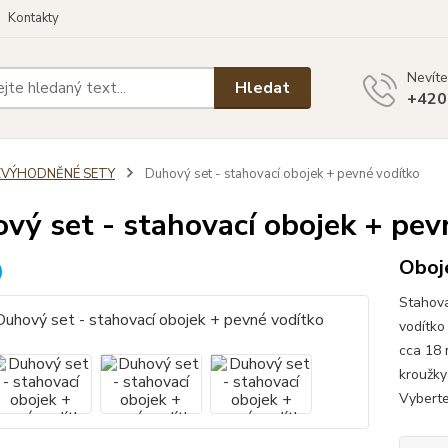
Kontakty
Nevíte
Hledat
+420
ZVÝHODNĚNÉ SETY
Duhový set - stahovací obojek + pevné vodítko
vý set - stahovací obojek + pev
Oboje
Stahova
vodítko
cca 18 
kroužky
Vyberte