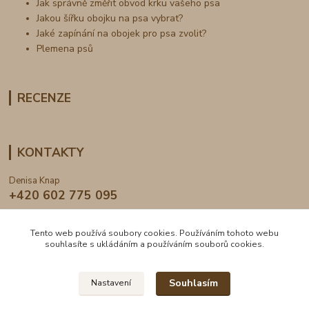
Jak správně změřit obvod krku vašeho psa
Jakou šířku obojku na psa vybrat?
Jaké zapínání na obojek pro psa zvolit?
Plemena psů
RECENZE
KONTAKTY
Denisa Knap
+420 602 775 095
info@dogden.cz
Tento web používá soubory cookies. Používáním tohoto webu
souhlasíte s ukládáním a používáním souborů cookies.
Souhlasím
Nastavení