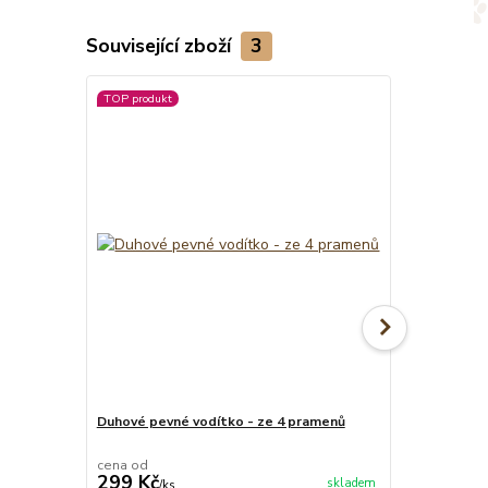
Související zboží
3
TOP produkt
TOP produkt
Duhové pevné vodítko - ze 4 pramenů
Duhový stahov
cena od
cena od
299 Kč
279 Kč
skladem
/
ks
/
ks