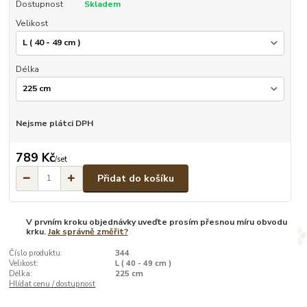
Dostupnost
Skladem
Velikost
Délka
Nejsme plátci DPH
789 Kč
/
set
Přidat do košíku
V prvním kroku objednávky uveďte prosím přesnou míru obvodu
krku.
Jak správně změřit?
Číslo produktu:
344
Velikost:
L ( 40 - 49 cm )
Délka:
225 cm
Hlídat cenu / dostupnost