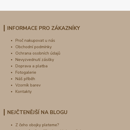
INFORMACE PRO ZÁKAZNÍKY
Proč nakupovat u nás
Obchodní podmínky
Ochrana osobních údajů
Nevyzvednutí zásilky
Doprava a platba
Fotogalerie
Náš příběh
Vzorník barev
Kontakty
NEJČTENĚJŠÍ NA BLOGU
Z čeho obojky pleteme?