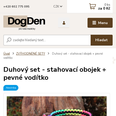
0
ks
CZK
+420 602 775 095
za
0 Kč
Menu
Hledat
Úvod
ZVÝHODNĚNÉ SETY
Duhový set - stahovací obojek + pevné
vodítko
Duhový set - stahovací obojek +
pevné vodítko
Novinka