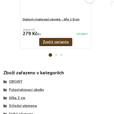
Duhový stahovací obojek - šíře 1,8 cm
Duhové pevné
cena od
cena od
279 Kč
329 Kč
skladem
/
ks
/
ks
Zvolit variantu
Zboží zařazeno v kategoriích
OBOJKY
Polostahovací obojky
šířka 3 cm
Střední plemena