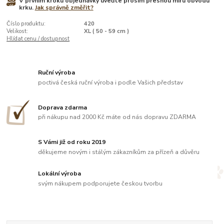
V prvním kroku objednávky uveďte prosím přesnou míru obvodu
krku.
Jak správně změřit?
Číslo produktu:
420
Velikost:
XL ( 50 - 59 cm )
Hlídat cenu / dostupnost
Ruční výroba
poctivá česká ruční výroba i podle Vašich představ
Doprava zdarma
při nákupu nad 2000 Kč máte od nás dopravu ZDARMA
S Vámi již od roku 2019
děkujeme novým i stálým zákazníkům za přízeň a důvěru
Lokální výroba
svým nákupem podporujete českou tvorbu