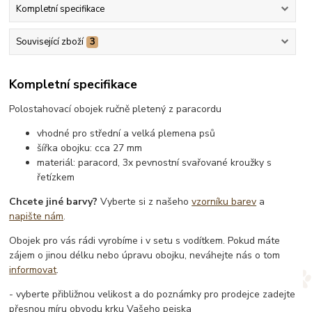
Kompletní specifikace
Související zboží
3
Kompletní specifikace
Polostahovací obojek ručně pletený z paracordu
vhodné pro střední a velká plemena psů
šířka obojku: cca 27 mm
materiál: paracord, 3x pevnostní svařované kroužky s
řetízkem
Chcete jiné barvy?
Vyberte si z našeho
vzorníku barev
a
napište nám
.
Obojek pro vás rádi vyrobíme i v setu s vodítkem. Pokud máte
zájem o jinou délku nebo úpravu obojku, neváhejte nás o tom
informovat
.
- vyberte přibližnou velikost a do poznámky pro prodejce zadejte
přesnou míru obvodu krku Vašeho pejska