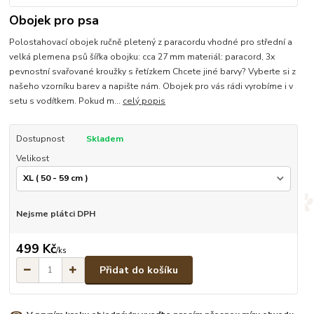
Obojek pro psa
Polostahovací obojek ručně pletený z paracordu vhodné pro střední a
velká plemena psů šířka obojku: cca 27 mm materiál: paracord, 3x
pevnostní svařované kroužky s řetízkem Chcete jiné barvy? Vyberte si z
našeho vzorníku barev a napište nám. Obojek pro vás rádi vyrobíme i v
setu s vodítkem. Pokud m...
celý popis
Dostupnost
Skladem
Velikost
Nejsme plátci DPH
499 Kč
/
ks
Přidat do košíku