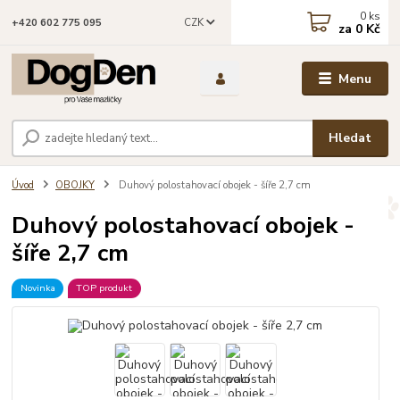
0
ks
CZK
+420 602 775 095
za
0 Kč
Menu
Hledat
Úvod
OBOJKY
Duhový polostahovací obojek - šíře 2,7 cm
Duhový polostahovací obojek -
šíře 2,7 cm
Novinka
TOP produkt