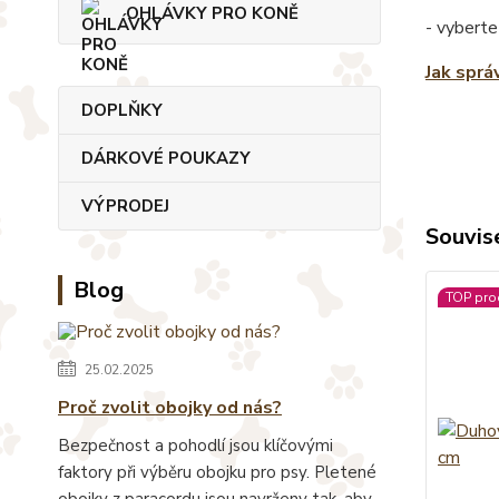
OHLÁVKY PRO KONĚ
- vyberte
Jak sprá
DOPLŇKY
DÁRKOVÉ POUKAZY
VÝPRODEJ
Souvise
Blog
TOP pro
25.02.2025
Proč zvolit obojky od nás?
Bezpečnost a pohodlí jsou klíčovými
faktory při výběru obojku pro psy. Pletené
obojky z paracordu jsou navrženy tak, aby