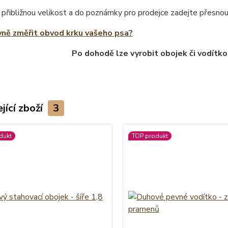
 přibližnou velikost a do poznámky pro prodejce zadejte přesno
vně změřit obvod krku vašeho psa?
Po dohodě lze vyrobit obojek či vodítko
jící zboží
3
dukt
TOP produkt