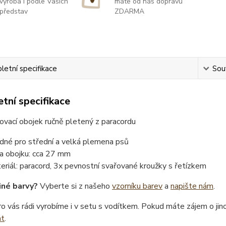
výroba i podle Vašich
máte od nás dopravu
představ
ZDARMA
etní specifikace
Souv
tní specifikace
vací obojek ručně pletený z paracordu
dné pro střední a velká plemena psů
ka obojku: cca 27 mm
eriál: paracord, 3x pevnostní svařované kroužky s řetízkem
iné barvy?
Vyberte si z našeho
vzorníku barev
a
napište nám
.
o vás rádi vyrobíme i v setu s vodítkem. Pokud máte zájem o ji
at
.