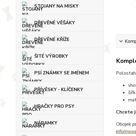
STOJANY NA MISKY
DŘEVĚNÉ VĚŠÁKY
DŘEVĚNÉ KŘÍŽE
Kompl
ŠITÉ VÝROBKY
Komple
Polostaho
PSÍ ZNÁMKY SE JMÉNEM
vho
PŘÍVĚSKY - KLÍČENKY
šíř
mat
HRAČKY PRO PSY
Chcete j
NÁRAMKY
Obojek pr
informov