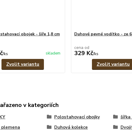
stahovací obojek - šíře 1,8 cm
Duhové pevné vodítko - ze 
cena od
č
329 Kč
skladem
/
ks
/
ks
Zvolit variantu
Zvolit variantu
zařazeno v kategoriích
KY
Polostahovací obojky
šířka
á plemena
Duhová kolekce
Dvoji