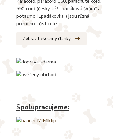
Paracord, paracord 550, parachute cord,
550 cord (česky též „padáková šňůra“ a
potažmo i „padákovka“) jsou různá
pojmeno...
číst celé
Zobrazit všechny články
Spolupracujeme: