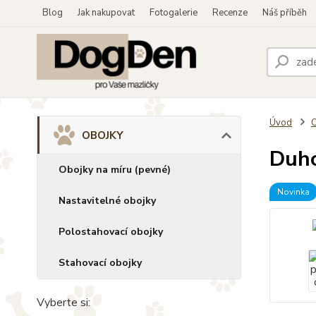
Blog
Jak nakupovat
Fotogalerie
Recenze
Náš příběh
Úvod
OBOJKY
Duho
Obojky na míru (pevné)
Novinka
Nastavitelné obojky
Polostahovací obojky
Stahovací obojky
Vyberte si: