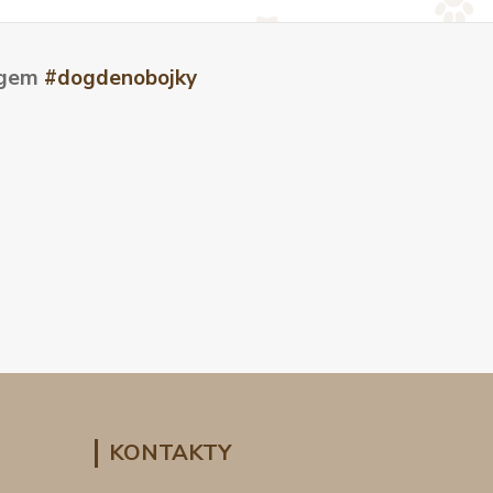
tagem
#dogdenobojky
KONTAKTY