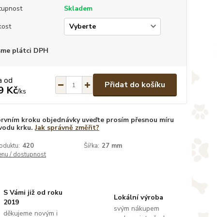
tupnost
Skladem
kost
sme plátci DPH
a od
Přidat do košíku
9 Kč
/
ks
prvním kroku objednávky uveďte prosím přesnou míru
vodu krku.
Jak správně změřit?
oduktu:
420
Šířka:
27 mm
enu / dostupnost
S Vámi již od roku
Lokální výroba
2019
svým nákupem
děkujeme novým i