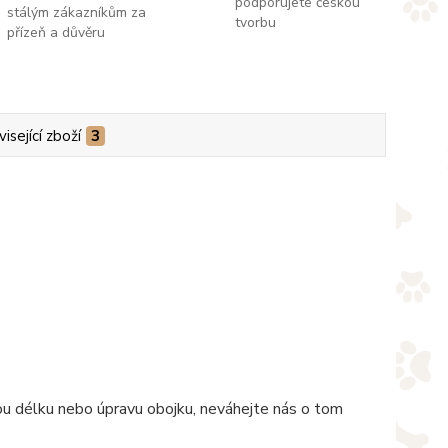
podporujete českou
stálým zákazníkům za
tvorbu
přízeň a důvěru
isející zboží
3
nou délku nebo úpravu obojku, neváhejte nás o tom