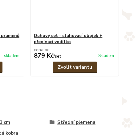
6 pramenů
Duhový set - stahovací obojek +
přepínací vodítko
cena od
879 Kč
skladem
Skladem
/
set
Zvolit variantu
 3 cm
Střední plemena
tá kobra