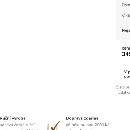
Dos
Veli
Nej
cen
34
V 
ob
Číslo pr
Hlídat c
Ruční výroba
Doprava zdarma
poctivá česká ruční
při nákupu nad 2000 Kč