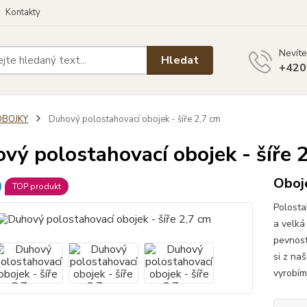
Kontakty
Nevíte
Hledat
+420
OBOJKY
Duhový polostahovací obojek - šíře 2,7 cm
vý polostahovací obojek - šíře 
Oboj
TOP produkt
Polosta
a velká
pevnost
si z na
vyrobím