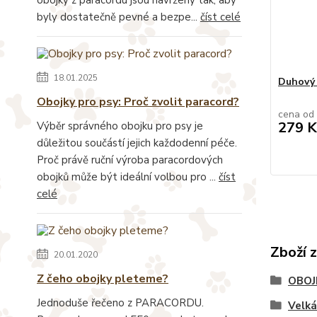
byly dostatečně pevné a bezpe...
číst celé
18.01.2025
Duhový 
Obojky pro psy: Proč zvolit paracord?
cena od
279 K
Výběr správného obojku pro psy je
důležitou součástí jejich každodenní péče.
Proč právě ruční výroba paracordových
obojků může být ideální volbou pro ...
číst
celé
Zboží 
20.01.2020
Z čeho obojky pleteme?
OBOJ
Jednoduše řečeno z PARACORDU.
Velk