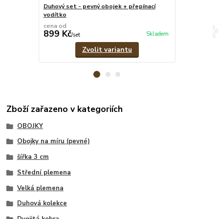
Duhový set - pevný obojek + přepínací
Duhový stahov
vodítko
cena od
cena od
899 Kč
399 Kč
Skladem
/
set
/
ks
Zvolit variantu
Zboží zařazeno v kategoriích
OBOJKY
Obojky na míru (pevné)
šířka 3 cm
Střední plemena
Velká plemena
Duhová kolekce