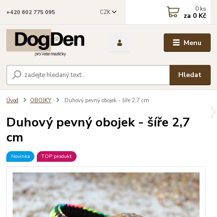
0
ks
CZK
+420 602 775 095
za
0 Kč
Menu
Hledat
Úvod
OBOJKY
Duhový pevný obojek - šíře 2,7 cm
Duhový pevný obojek - šíře 2,7
cm
Novinka
TOP produkt