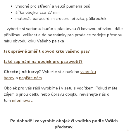
vhodné pro střední a velká plemena psů
šířka obojku: cca 27 mm
materiál: paracord, microcord, přezka, půlkroužek
- vyberte si variantu buďto s plastovou či kovovou přezkou, dále
přibližnou velikost a do poznámky pro prodejce zadejte přesnou
míru obvodu krku Vašeho pejska
Jak správně změřit obvod krku vašeho psa?
Jaké zapínání na obojek pro psa zvolit?
Chcete jiné barvy?
Vyberte si z našeho
vzorníku
barev
a
napište nám
.
Obojek pro vás rádi vyrobíme i v setu s vodítkem. Pokud máte
zájem o jinou délku nebo úpravu obojku, neváhejte nás o
tom
informovat
.
Po dohodě lze vyrobit obojek či vodítko podle Vašich
představ.