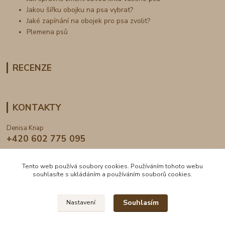
Jakou šířku obojku na psa vybrat?
Jaké zapínání na obojek pro psa zvolit?
Plemena psů
RECENZE
KONTAKTY
Denisa Knap
+420 602 775 095
info@dogden.cz
Tento web používá soubory cookies. Používáním tohoto webu
souhlasíte s ukládáním a používáním souborů cookies.
Souhlasím
Nastavení