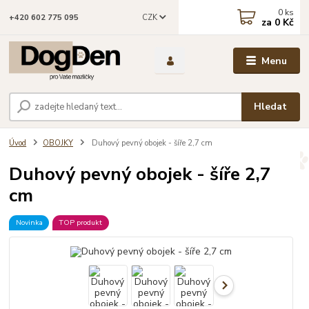
0
ks
CZK
+420 602 775 095
za
0 Kč
Menu
Hledat
Úvod
OBOJKY
Duhový pevný obojek - šíře 2,7 cm
Duhový pevný obojek - šíře 2,7
cm
Novinka
TOP produkt