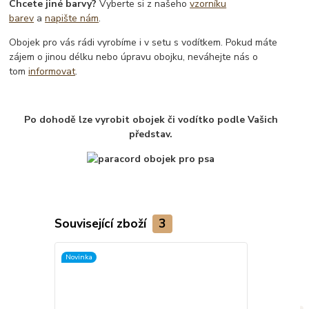
Chcete jiné barvy?
Vyberte si z našeho
vzorníku
barev
a
napište nám
.
Obojek pro vás rádi vyrobíme i v setu s vodítkem. Pokud máte
zájem o jinou délku nebo úpravu obojku, neváhejte nás o
tom
informovat
.
Po dohodě lze vyrobit obojek či vodítko podle Vašich
představ.
Související zboží
3
Novinka