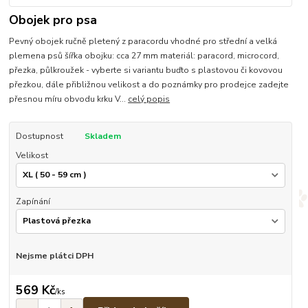
Obojek pro psa
Pevný obojek ručně pletený z paracordu vhodné pro střední a velká
plemena psů šířka obojku: cca 27 mm materiál: paracord, microcord,
přezka, půlkroužek - vyberte si variantu buďto s plastovou či kovovou
přezkou, dále přibližnou velikost a do poznámky pro prodejce zadejte
přesnou míru obvodu krku V...
celý popis
Dostupnost
Skladem
Velikost
Zapínání
Nejsme plátci DPH
569 Kč
/
ks