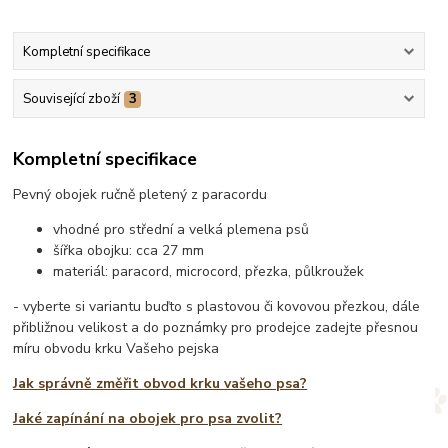
Kompletní specifikace
Související zboží
3
Kompletní specifikace
Pevný obojek ručně pletený z paracordu
vhodné pro střední a velká plemena psů
šířka obojku: cca 27 mm
materiál: paracord, microcord, přezka, půlkroužek
- vyberte si variantu buďto s plastovou či kovovou přezkou, dále
přibližnou velikost a do poznámky pro prodejce zadejte přesnou
míru obvodu krku Vašeho pejska
Jak správně změřit obvod krku vašeho psa?
Jaké zapínání na obojek pro psa zvolit?