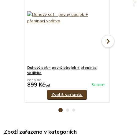
Duhový set - pevný obojek + přepínací
Duhový stahov
vodítko
cena od
cena od
899 Kč
399 Kč
Skladem
/
set
/
ks
Zvolit variantu
Zboží zařazeno v kategoriích