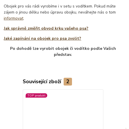
Obojek pro vás rádi vyrobíme i v setu s vodítkem. Pokud máte
zájem o jinou délku nebo úpravu obojku, neváhejte nás o tom
informovat
.
Jak správně změřit obvod krku vašeho psa?
Jaké zapínání na obojek pro psa zvolit?
Po dohodě lze vyrobit obojek či vodítko podle Vašich
představ.
Související zboží
2
TOP produkt
Novinka