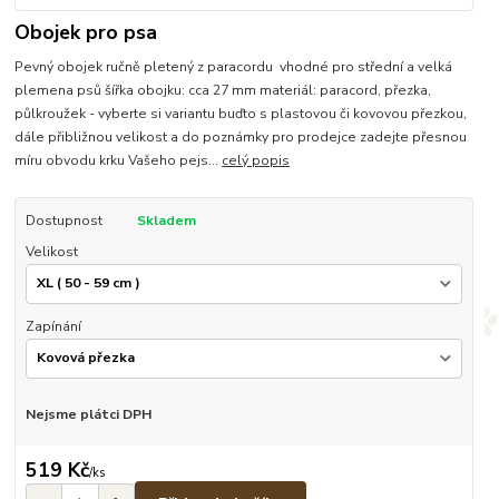
Obojek pro psa
Pevný obojek ručně pletený z paracordu vhodné pro střední a velká
plemena psů šířka obojku: cca 27 mm materiál: paracord, přezka,
půlkroužek - vyberte si variantu buďto s plastovou či kovovou přezkou,
dále přibližnou velikost a do poznámky pro prodejce zadejte přesnou
míru obvodu krku Vašeho pejs...
celý popis
Dostupnost
Skladem
Velikost
Zapínání
Nejsme plátci DPH
519 Kč
/
ks