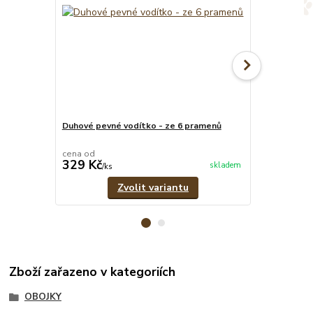
Duhové pevné vodítko - ze 6 pramenů
Duhový set -
vodítko
cena od
cena od
329 Kč
899 Kč
skladem
/
ks
/
set
Zvolit variantu
Zboží zařazeno v kategoriích
OBOJKY