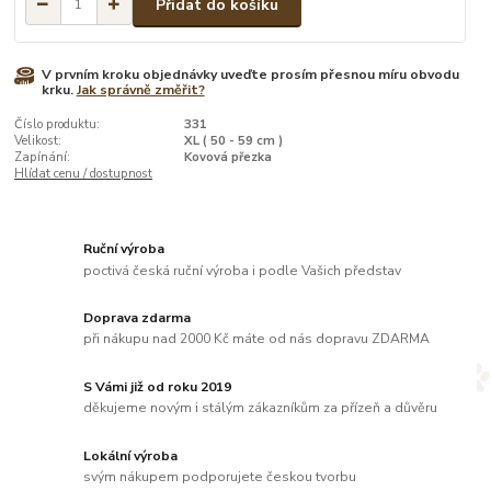
Přidat do košíku
V prvním kroku objednávky uveďte prosím přesnou míru obvodu
krku.
Jak správně změřit?
Číslo produktu:
331
Velikost:
XL ( 50 - 59 cm )
Zapínání:
Kovová přezka
Hlídat cenu / dostupnost
Ruční výroba
poctivá česká ruční výroba i podle Vašich představ
Doprava zdarma
při nákupu nad 2000 Kč máte od nás dopravu ZDARMA
S Vámi již od roku 2019
děkujeme novým i stálým zákazníkům za přízeň a důvěru
Lokální výroba
svým nákupem podporujete českou tvorbu