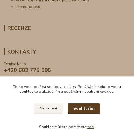
Jaké zapínání na obojek pro psa zvolit?
Plemena psů
RECENZE
KONTAKTY
Denisa Knap
+420 602 775 095
info@dogden.cz
Tento web používá soubory cookies. Používáním tohoto webu
souhlasíte s ukládáním a používáním souborů cookies.
Souhlasím
Nastavení
2024 © DogDen.cz, všechna práva vyhrazena
Souhlas můžete odmítnout
zde
.
Vytvořeno na
Eshop-rychle.cz