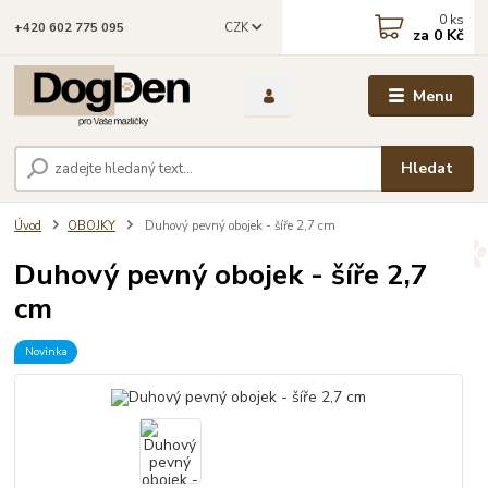
0
ks
CZK
+420 602 775 095
za
0 Kč
Menu
Hledat
Úvod
OBOJKY
Duhový pevný obojek - šíře 2,7 cm
Duhový pevný obojek - šíře 2,7
cm
Novinka