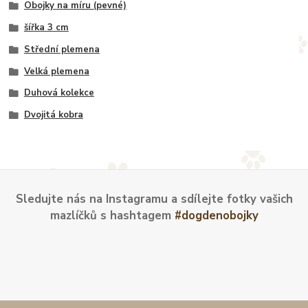
Obojky na míru (pevné)
šířka 3 cm
Střední plemena
Velká plemena
Duhová kolekce
Dvojitá kobra
Sledujte nás na Instagramu a sdílejte fotky vašich
mazlíčků s hashtagem
#dogdenobojky