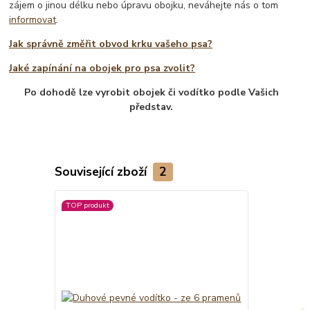
zájem o jinou délku nebo úpravu obojku, neváhejte nás o tom
informovat
.
Jak správně změřit obvod krku vašeho psa?
Jaké zapínání na obojek pro psa zvolit?
Po dohodě lze vyrobit obojek či vodítko podle Vašich
představ.
Související zboží
2
TOP produkt
Novinka