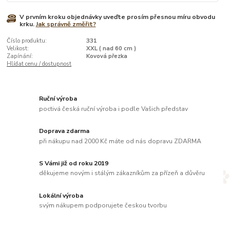
V prvním kroku objednávky uveďte prosím přesnou míru obvodu
krku.
Jak správně změřit?
Číslo produktu:
331
Velikost:
XXL ( nad 60 cm )
Zapínání:
Kovová přezka
Hlídat cenu / dostupnost
Ruční výroba
poctivá česká ruční výroba i podle Vašich představ
Doprava zdarma
při nákupu nad 2000 Kč máte od nás dopravu ZDARMA
S Vámi již od roku 2019
děkujeme novým i stálým zákazníkům za přízeň a důvěru
Lokální výroba
svým nákupem podporujete českou tvorbu