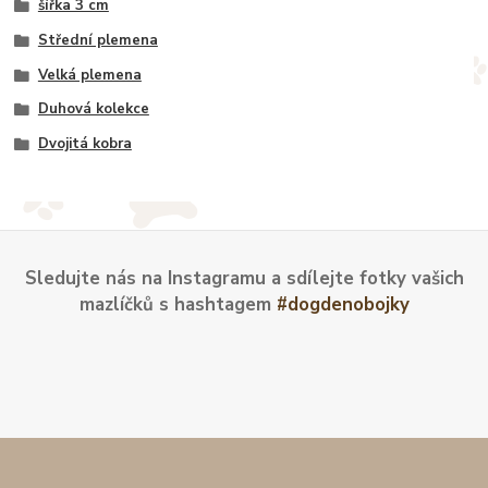
šířka 3 cm
Střední plemena
Velká plemena
Duhová kolekce
Dvojitá kobra
Sledujte nás na Instagramu a sdílejte fotky vašich
mazlíčků s hashtagem
#dogdenobojky