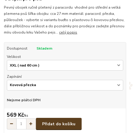
Pevný obojek ručně pletený z paracordu vhodné pro střední a velká
plemena psů šířka obojku: cca 27 mm materiál: paracord, přezka,
půlkroužek - vyberte si variantu buďto s plastovou či kovovou přezkou,
dále přibližnou velikost a do poznámky pro prodejce zadejte přesnou
míru obvodu krku Vašeho pejs...
celý popis
Dostupnost
Skladem
Velikost
Zapínání
Nejsme plátci DPH
569 Kč
/
ks
Přidat do košíku