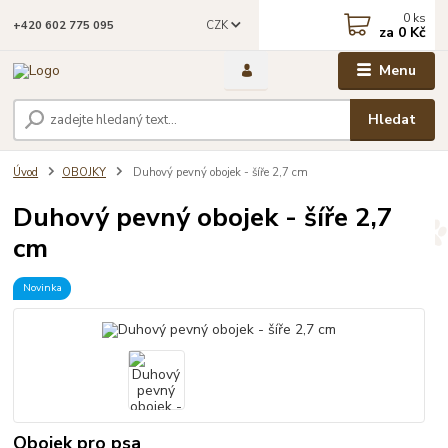
0
ks
CZK
+420 602 775 095
za
0 Kč
Menu
Hledat
Úvod
OBOJKY
Duhový pevný obojek - šíře 2,7 cm
Duhový pevný obojek - šíře 2,7
cm
Novinka
Obojek pro psa