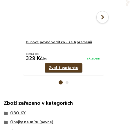
Duhové pevné vodítko - ze 6 pramenů
Duhový set -
vodítko
cena od
cena od
329 Kč
899 Kč
skladem
/
ks
/
set
Zvolit variantu
Zboží zařazeno v kategoriích
OBOJKY
Obojky na míru (pevné)