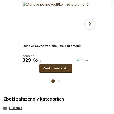
Duhové pevné vodítko - ze 6 pramenů
Duhový set -
vodítko
cena od
cena od
329 Kč
899 Kč
skladem
/
ks
/
set
Zvolit variantu
Zboží zařazeno v kategoriích
OBOJKY