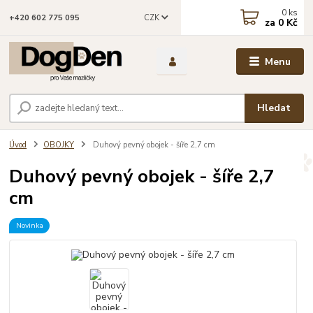
0
ks
CZK
+420 602 775 095
za
0 Kč
Menu
Hledat
Úvod
OBOJKY
Duhový pevný obojek - šíře 2,7 cm
Duhový pevný obojek - šíře 2,7
cm
Novinka