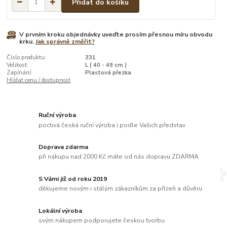
Přidat do košíku
V prvním kroku objednávky uveďte prosím přesnou míru obvodu
krku.
Jak správně změřit?
Číslo produktu:
331
Velikost:
L ( 40 - 49 cm )
Zapínání:
Plastová přezka
Hlídat cenu / dostupnost
Ruční výroba
poctivá česká ruční výroba i podle Vašich představ
Doprava zdarma
při nákupu nad 2000 Kč máte od nás dopravu ZDARMA
S Vámi již od roku 2019
děkujeme novým i stálým zákazníkům za přízeň a důvěru
Lokální výroba
svým nákupem podporujete českou tvorbu