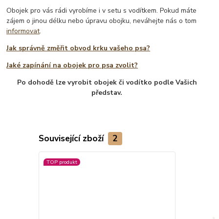
Obojek pro vás rádi vyrobíme i v setu s vodítkem. Pokud máte
zájem o jinou délku nebo úpravu obojku, neváhejte nás o tom
informovat
.
Jak správně změřit obvod krku vašeho psa?
Jaké zapínání na obojek pro psa zvolit?
Po dohodě lze vyrobit obojek či vodítko podle Vašich
představ.
Související zboží
2
TOP produkt
Novinka