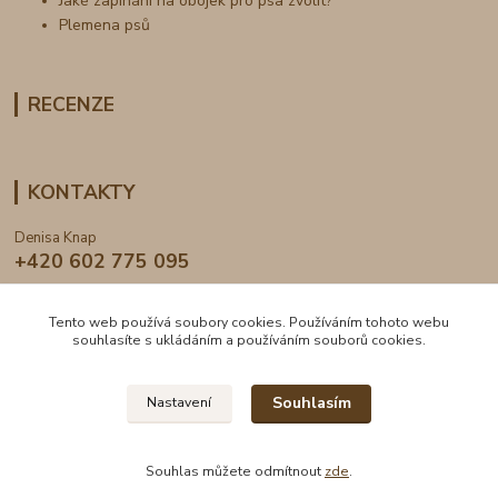
Jaké zapínání na obojek pro psa zvolit?
Plemena psů
RECENZE
KONTAKTY
Denisa Knap
+420 602 775 095
info@dogden.cz
Tento web používá soubory cookies. Používáním tohoto webu
souhlasíte s ukládáním a používáním souborů cookies.
Souhlasím
Nastavení
2024 © DogDen.cz, všechna práva vyhrazena
Souhlas můžete odmítnout
zde
.
Vytvořeno na
Eshop-rychle.cz