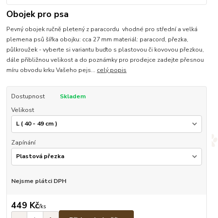
Obojek pro psa
Pevný obojek ručně pletený z paracordu vhodné pro střední a velká
plemena psů šířka obojku: cca 27 mm materiál: paracord, přezka,
půlkroužek - vyberte si variantu buďto s plastovou či kovovou přezkou,
dále přibližnou velikost a do poznámky pro prodejce zadejte přesnou
míru obvodu krku Vašeho pejs...
celý popis
Dostupnost
Skladem
Velikost
Zapínání
Nejsme plátci DPH
449 Kč
/
ks