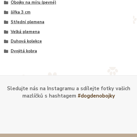
Obojky na míru (pevné)
šířka 3 cm
Střední plemena
Velká plemena
Duhová kolekce
Dvojitá kobra
Sledujte nás na Instagramu a sdílejte fotky vašich
mazlíčků s hashtagem
#dogdenobojky