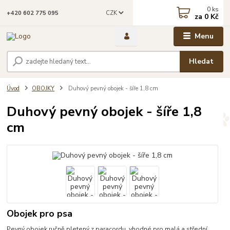
0
ks
CZK
+420 602 775 095
za
0 Kč
Menu
Hledat
Úvod
OBOJKY
Duhový pevný obojek - šíře 1,8 cm
Duhový pevný obojek - šíře 1,8
cm
Obojek pro psa
Pevný obojek ručně pletený z paracordu vhodné pro malá a střední