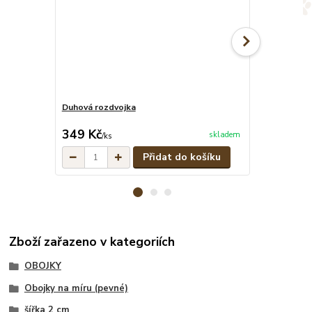
Duhová rozdvojka
Duhové pevné
cena od
349 Kč
299 Kč
skladem
/
ks
/
ks
Přidat do košíku
Zboží zařazeno v kategoriích
OBOJKY
Obojky na míru (pevné)
šířka 2 cm