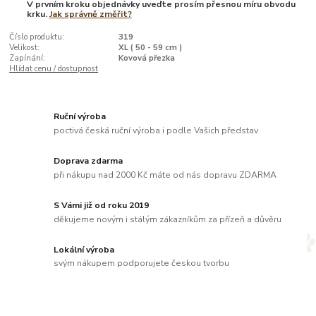
V prvním kroku objednávky uveďte prosím přesnou míru obvodu
krku.
Jak správně změřit?
Číslo produktu:
319
Velikost:
XL ( 50 - 59 cm )
Zapínání:
Kovová přezka
Hlídat cenu / dostupnost
Ruční výroba
poctivá česká ruční výroba i podle Vašich představ
Doprava zdarma
při nákupu nad 2000 Kč máte od nás dopravu ZDARMA
S Vámi již od roku 2019
děkujeme novým i stálým zákazníkům za přízeň a důvěru
Lokální výroba
svým nákupem podporujete českou tvorbu