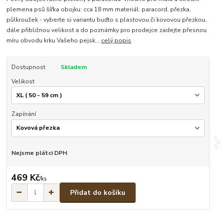
plemena psů šířka obojku: cca 18 mm materiál: paracord, přezka,
půlkroužek - vyberte si variantu buďto s plastovou či kovovou přezkou,
dále přibližnou velikost a do poznámky pro prodejce zadejte přesnou
míru obvodu krku Vašeho pejsk...
celý popis
Dostupnost
Skladem
Velikost
Zapínání
Nejsme plátci DPH
469 Kč
/
ks
Přidat do košíku