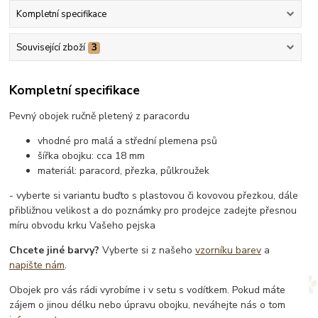
Kompletní specifikace
Související zboží
3
Kompletní specifikace
Pevný obojek ručně pletený z paracordu
vhodné pro malá a střední plemena psů
šířka obojku: cca 18 mm
materiál: paracord, přezka, půlkroužek
- vyberte si variantu buďto s plastovou či kovovou přezkou, dále
přibližnou velikost a do poznámky pro prodejce zadejte přesnou
míru obvodu krku Vašeho pejska
Chcete jiné barvy?
Vyberte si z našeho
vzorníku barev
a
napište nám
.
Obojek pro vás rádi vyrobíme i v setu s vodítkem. Pokud máte
zájem o jinou délku nebo úpravu obojku, neváhejte nás o tom