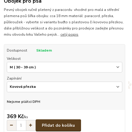
Obojek pro psa
Pevný obojek ručně pletený z paracordu vhodné pro malá a střední
plemena psů šířka obojku: cca 18 mm materiál: paracord, přezka,
půlkroužek - vyberte si variantu buďto s plastovou či kovovou přezkou,
dále přibližnou velikost a do poznámky pro prodejce zadejte přesnou
míru obvodu krku Vašeho pejsk...
celý popis
Dostupnost
Skladem
Velikost
Zapínání
Nejsme plátci DPH
369 Kč
/
ks
Přidat do košíku