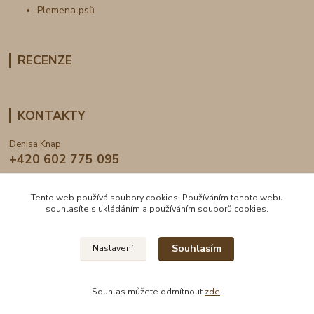
Plemena psů
RECENZE
KONTAKTY
Denisa Knap
+420 602 775 095
info@dogden.cz
Tento web používá soubory cookies. Používáním tohoto webu
souhlasíte s ukládáním a používáním souborů cookies.
Souhlasím
Nastavení
2024 © DogDen.cz, všechna práva vyhrazena
Souhlas můžete odmítnout
zde
.
Vytvořeno na
Eshop-rychle.cz