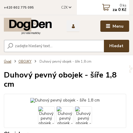
0
ks
CZK
+420 602 775 095
za
0 Kč
Menu
Hledat
Úvod
OBOJKY
Duhový pevný obojek - šíře 1,8 cm
Duhový pevný obojek - šíře 1,8
cm