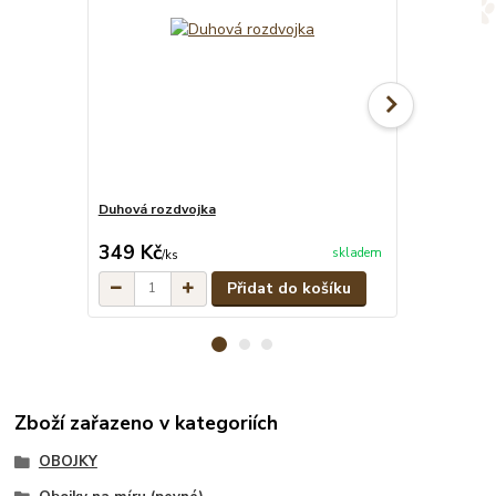
Duhová rozdvojka
Duhové pevné
cena od
349 Kč
299 Kč
skladem
/
ks
/
ks
Přidat do košíku
Zboží zařazeno v kategoriích
OBOJKY