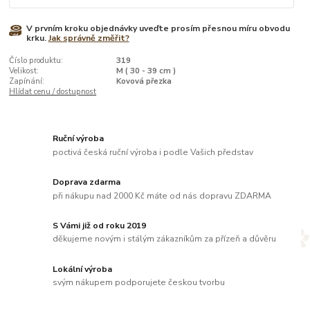
V prvním kroku objednávky uveďte prosím přesnou míru obvodu
krku.
Jak správně změřit?
Číslo produktu:
319
Velikost:
M ( 30 - 39 cm )
Zapínání:
Kovová přezka
Hlídat cenu / dostupnost
Ruční výroba
poctivá česká ruční výroba i podle Vašich představ
Doprava zdarma
při nákupu nad 2000 Kč máte od nás dopravu ZDARMA
S Vámi již od roku 2019
děkujeme novým i stálým zákazníkům za přízeň a důvěru
Lokální výroba
svým nákupem podporujete českou tvorbu