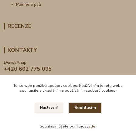
Plemena psů
RECENZE
KONTAKTY
Denisa Knap
+420 602 775 095
info@dogden.cz
Tento web používá soubory cookies. Používáním tohoto webu
souhlasíte s ukládáním a používáním souborů cookies.
Souhlasím
Nastavení
2024 © DogDen.cz, všechna práva vyhrazena
Souhlas můžete odmítnout
zde
.
Vytvořeno na
Eshop-rychle.cz