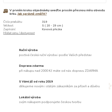
V prvním kroku objednávky uveďte prosím přesnou míru obvodu
krku.
Jak správně změřit?
Číslo produktu:
319
Velikost:
S ( 20 - 29 cm )
Zapínání:
Kovová přezka
Hlídat cenu / dostupnost
Ruční výroba
poctivá česká ruční výroba i podle Vašich představ
Doprava zdarma
při nákupu nad 2000 Kč máte od nás dopravu ZDARMA
S Vámi již od roku 2019
děkujeme novým i stálým zákazníkům za přízeň a důvěru
Lokální výroba
svým nákupem podporujete českou tvorbu