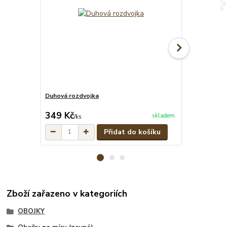
Duhová rozdvojka
Duhové pevné
cena od
349 Kč
299 Kč
skladem
/
ks
/
ks
Přidat do košíku
Zboží zařazeno v kategoriích
OBOJKY