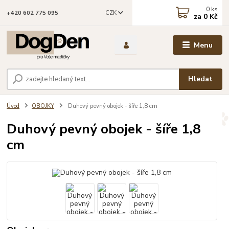
0
ks
CZK
+420 602 775 095
za
0 Kč
Menu
Hledat
Úvod
OBOJKY
Duhový pevný obojek - šíře 1,8 cm
Duhový pevný obojek - šíře 1,8
cm