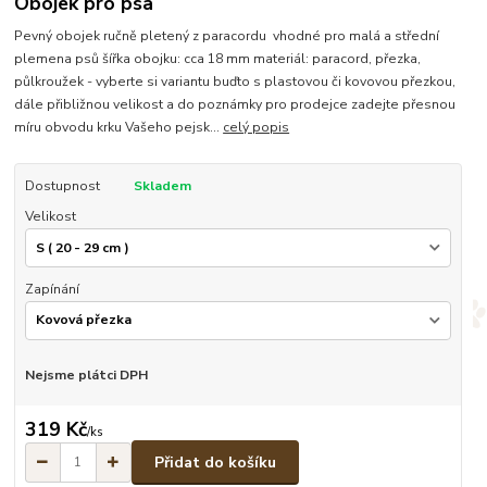
Obojek pro psa
Pevný obojek ručně pletený z paracordu vhodné pro malá a střední
plemena psů šířka obojku: cca 18 mm materiál: paracord, přezka,
půlkroužek - vyberte si variantu buďto s plastovou či kovovou přezkou,
dále přibližnou velikost a do poznámky pro prodejce zadejte přesnou
míru obvodu krku Vašeho pejsk...
celý popis
Dostupnost
Skladem
Velikost
Zapínání
Nejsme plátci DPH
319 Kč
/
ks
Přidat do košíku