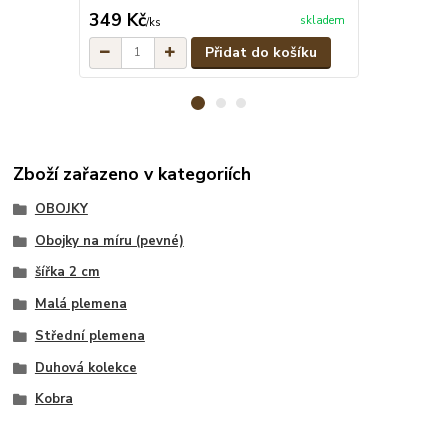
cena od
349 Kč
299 Kč
skladem
/
ks
/
ks
Přidat do košíku
Zboží zařazeno v kategoriích
OBOJKY
Obojky na míru (pevné)
šířka 2 cm
Malá plemena
Střední plemena
Duhová kolekce
Kobra