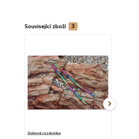
Související zboží
3
TOP produkt
Duhová rozdvojka
Duhové pevné