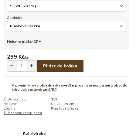
Zapínání
Nejsme plátci DPH
299 Kč
/
ks
Přidat do košíku
V prvním kroku objednávky uveďte prosím přesnou míru obvodu
krku.
Jak správně změřit?
Číslo produktu:
319
Velikost:
S ( 20 - 29 cm )
Zapínání:
Plastová přezka
Hlídat cenu / dostupnost
Ruční výroba