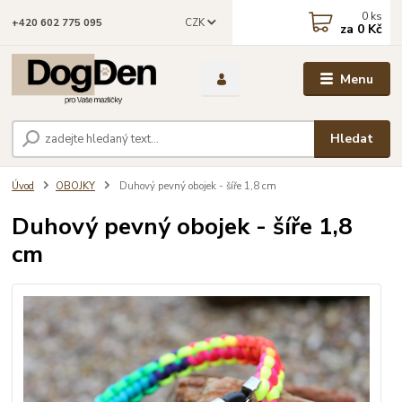
0
ks
CZK
+420 602 775 095
za
0 Kč
Menu
Hledat
Úvod
OBOJKY
Duhový pevný obojek - šíře 1,8 cm
Duhový pevný obojek - šíře 1,8
cm