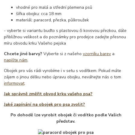
vhodné pro malá a střední plemena psů
šířka obojku: cca 18 mm
materiál: paracord, přezka, půlkroužek
- vyberte si variantu buďto s plastovou či kovovou přezkou, dále
přibližnou velikost a do poznámky pro prodejce zadejte přesnou
míru obvodu krku Vašeho pejska
Chcete jiné barvy?
Vyberte si z našeho
vzorníku barev
a
napište nám
.
Obojek pro vás rádi vyrobíme i v setu s vodítkem. Pokud máte
zájem o jinou délku nebo úpravu obojku, neváhejte nás o tom
informovat
.
Jak správně změřit obvod krku vašeho psa?
Jaké zapínání na obojek pro psa zvolit?
Po dohodě lze vyrobit obojek či vodítko podle Vašich
představ.