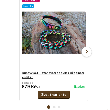
TOP produkt
Novinka
Novinka
Duhový set - stahovací obojek + přepínací
Duhový set -
vodítko
vodítko
cena od
cena od
879 Kč
899 Kč
Skladem
/
set
/
set
Zvolit variantu