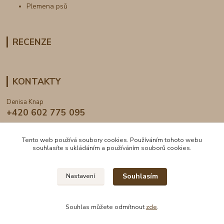
Plemena psů
RECENZE
KONTAKTY
Denisa Knap
+420 602 775 095
info@dogden.cz
Tento web používá soubory cookies. Používáním tohoto webu
souhlasíte s ukládáním a používáním souborů cookies.
Souhlasím
Nastavení
2024 © DogDen.cz, všechna práva vyhrazena
Souhlas můžete odmítnout
zde
.
Vytvořeno na
Eshop-rychle.cz