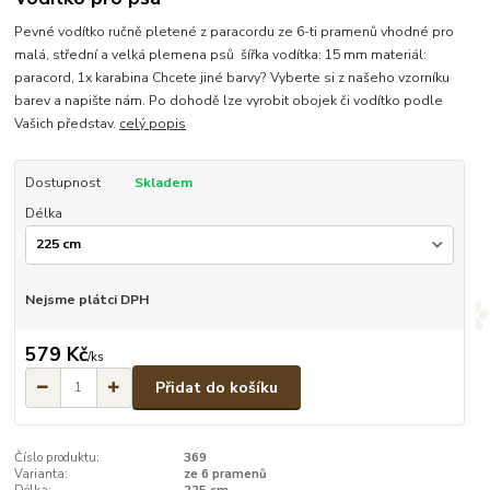
Pevné vodítko ručně pletené z paracordu ze 6-ti pramenů vhodné pro
malá, střední a velká plemena psů šířka vodítka: 15 mm materiál:
paracord, 1x karabina Chcete jiné barvy? Vyberte si z našeho vzorníku
barev a napište nám. Po dohodě lze vyrobit obojek či vodítko podle
Vašich představ.
celý popis
Dostupnost
Skladem
Délka
Nejsme plátci DPH
579 Kč
/
ks
Přidat do košíku
Číslo produktu:
369
Varianta:
ze 6 pramenů