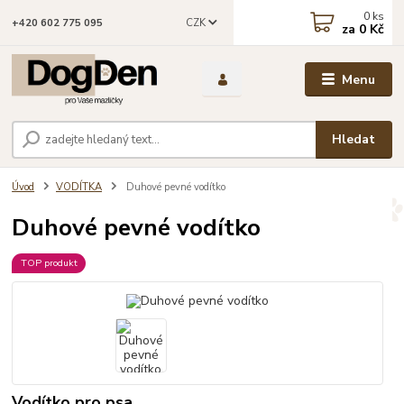
0
ks
CZK
+420 602 775 095
za
0 Kč
Menu
Hledat
Úvod
VODÍTKA
Duhové pevné vodítko
Duhové pevné vodítko
TOP produkt
Vodítko pro psa