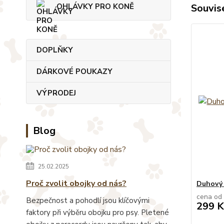
Souvise
OHLÁVKY PRO KONĚ
DOPLŇKY
DÁRKOVÉ POUKAZY
VÝPRODEJ
Blog
25.02.2025
Proč zvolit obojky od nás?
Duhový 
cena od
Bezpečnost a pohodlí jsou klíčovými
299 K
faktory při výběru obojku pro psy. Pletené