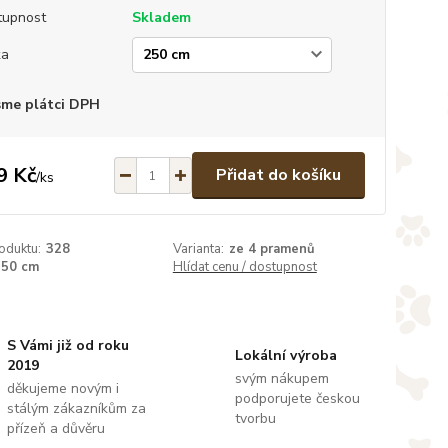
tupnost
Skladem
ka
sme plátci DPH
9 Kč
Přidat do košíku
/
ks
oduktu:
328
Varianta:
ze 4 pramenů
250 cm
Hlídat cenu / dostupnost
S Vámi již od roku
Lokální výroba
2019
svým nákupem
děkujeme novým i
podporujete českou
stálým zákazníkům za
tvorbu
přízeň a důvěru