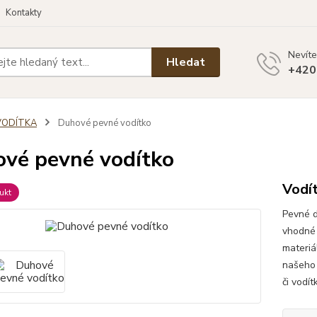
Kontakty
Nevíte
Hledat
+420
VODÍTKA
Duhové pevné vodítko
vé pevné vodítko
Vodí
ukt
Pevné d
vhodné 
materiá
našeho 
či vodí