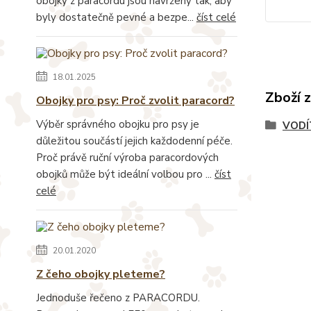
obojky z paracordu jsou navrženy tak, aby
byly dostatečně pevné a bezpe...
číst celé
18.01.2025
Zboží 
Obojky pro psy: Proč zvolit paracord?
Výběr správného obojku pro psy je
VODÍ
důležitou součástí jejich každodenní péče.
Proč právě ruční výroba paracordových
obojků může být ideální volbou pro ...
číst
celé
20.01.2020
Z čeho obojky pleteme?
Jednoduše řečeno z PARACORDU.