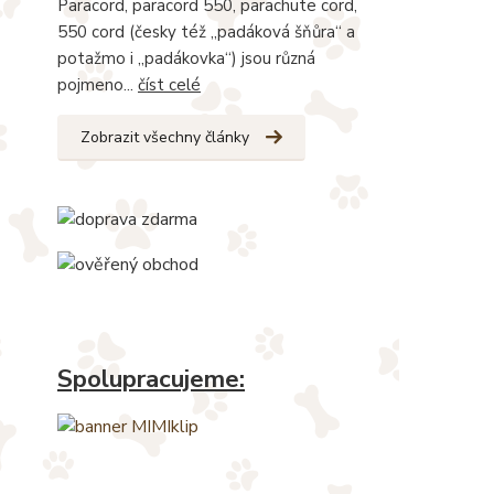
Paracord, paracord 550, parachute cord,
550 cord (česky též „padáková šňůra“ a
potažmo i „padákovka“) jsou různá
pojmeno...
číst celé
Zobrazit všechny články
Spolupracujeme: