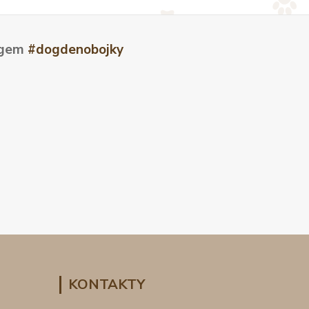
tagem
#dogdenobojky
KONTAKTY