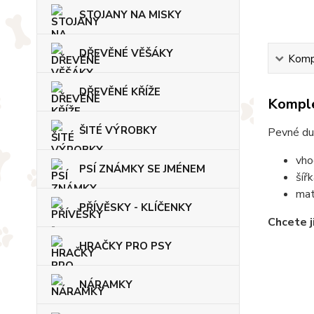
STOJANY NA MISKY
DŘEVĚNÉ VĚŠÁKY
Kompl
DŘEVĚNÉ KŘÍŽE
Komple
ŠITÉ VÝROBKY
Pevné du
vho
PSÍ ZNÁMKY SE JMÉNEM
šíř
mat
PŘÍVĚSKY - KLÍČENKY
Chcete j
HRAČKY PRO PSY
NÁRAMKY