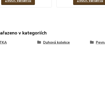
Zvolit variantu
Zvolit variantu
zařazeno v kategoriích
TKA
Duhová kolekce
Pevn