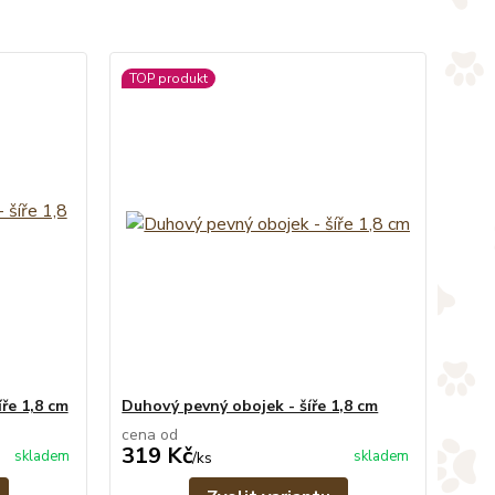
TOP produkt
ře 1,8 cm
Duhový pevný obojek - šíře 1,8 cm
cena od
319 Kč
skladem
skladem
/
ks