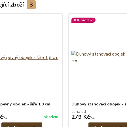
jící zboží
3
TOP produkt
pevný obojek - šíře 1,8 cm
Duhový stahovací obojek - ší
cena od
č
279 Kč
skladem
/
ks
/
ks