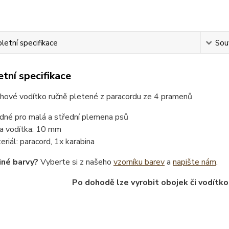
etní specifikace
Souv
tní specifikace
hové vodítko ručně pletené z paracordu ze 4 pramenů
dné pro malá a střední plemena psů
ka vodítka: 10 mm
eriál: paracord, 1x karabina
iné barvy?
Vyberte si z našeho
vzorníku barev
a
napište nám
.
Po dohodě lze vyrobit obojek či vodítko