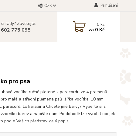
Přihlášení
CZK
 si rady? Zavolejte.
0
ks
za
0 Kč
 602 775 095
tko pro psa
uhové vodítko ručně pletené z paracordu ze 4 pramenů
pro malá a střední plemena psů šířka vodítka: 10 mm
l: paracord, 1x karabina Chcete jiné barvy? Vyberte si z
vzorníku barev a napište nám. Po dohodě lze vyrobit obojek
tko podle Vašich představ.
celý popis