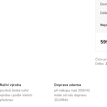
Dos
Dél
Nej
59
Číslo pr
Délka:
Ruční výroba
Doprava zdarma
poctivá česká ruční
při nákupu nad 2000 Kč
výroba i podle Vašich
máte od nás dopravu
představ
ZDARMA