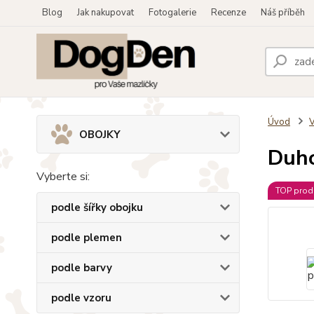
Blog
Jak nakupovat
Fotogalerie
Recenze
Náš příběh
Úvod
OBOJKY
Duho
Vyberte si:
TOP prod
podle šířky obojku
podle plemen
podle barvy
podle vzoru