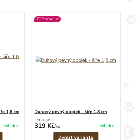
TOP produkt
ře 1,8 cm
Duhový pevný obojek - šíře 1,8 cm
cena od
319 Kč
skladem
skladem
/
ks
Zvolit variantu