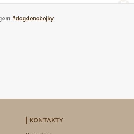
tagem
#dogdenobojky
KONTAKTY