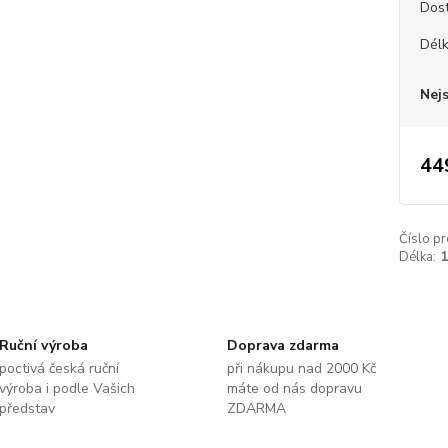
Dos
Dél
Nej
44
Číslo pr
Délka:
Ruční výroba
Doprava zdarma
poctivá česká ruční
při nákupu nad 2000 Kč
výroba i podle Vašich
máte od nás dopravu
představ
ZDARMA