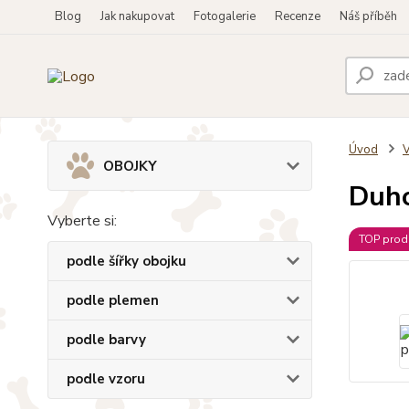
Blog
Jak nakupovat
Fotogalerie
Recenze
Náš příběh
Úvod
OBOJKY
Duho
Vyberte si:
TOP prod
podle šířky obojku
podle plemen
podle barvy
podle vzoru