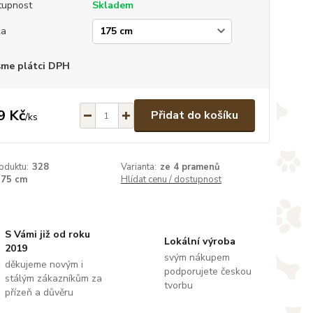
tupnost
Skladem
ka
sme plátci DPH
9 Kč
Přidat do košíku
/
ks
oduktu:
328
Varianta:
ze 4 pramenů
175 cm
Hlídat cenu / dostupnost
S Vámi již od roku
Lokální výroba
2019
svým nákupem
děkujeme novým i
podporujete českou
stálým zákazníkům za
tvorbu
přízeň a důvěru